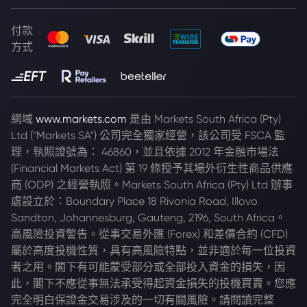
付款
方式
網域
www.markets.com
是由 Markets South Africa (Pty)
Ltd ("Markets SA") 公司完全獨家經營，該公司受 FSCA 監
理，執照證號為： 46860，並且依據 2012 年金融市場法
(Financial Markets Act) 第 19 條授予其場外衍生性商品供應
商 (ODP) 之經營執照。Markets South Africa (Pty) Ltd 辦事
處設立於：Boundary Place 18 Rivonia Road, Illovo
Sandton, Johannesburg, Gauteng, 2196, South Africa。
高風險投資警告。從事交易外匯 (Forex) 和差價合約 (CFD)
屬於高度投機性質，具有高風險特點，並非適於每一位投資
者之用。閣下有可能蒙受部分或全部投入資金的損失，因
此，閣下不應從事無法承受得起資金損失的投機買賣。您應
完全明白保證金交易涉及的一切有關風險。請閱讀完整