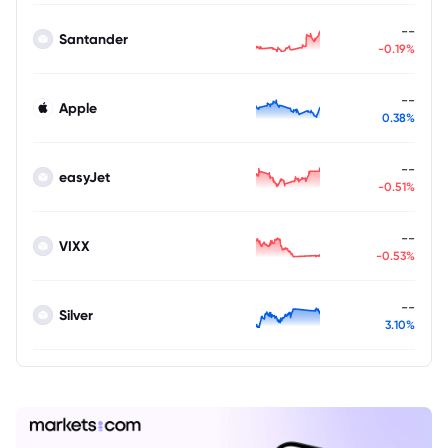
--
Santander
-0.19%
--
Apple
0.38%
--
easyJet
-0.51%
--
VIXX
-0.53%
--
Silver
3.10%