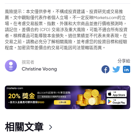
2. 聯準會官員立場分歧，市場對聯準會降息前景持樂觀態度
風險提示：本文僅供參考，不構成投資建議、投資研究或交易推
薦。文中觀點僅代表作者個人立場，不一定反映Markets.com的立
3. 股市表現分化：道瓊與標普微幅上漲，納指下跌
場。在考慮交易股票、指數、外匯和大宗商品並進行價格預測時，
4. 債市反應：短期收益率下滑，長期收益率回升
請記住，差價合約 (CFD) 交易涉及重大風險，可能不適合所有投資
者。槓桿產品可能導致本金損失。過往業績並不代表未來表現。在
5. 政治影響：共和黨勝選助推政策實施
交易之前，請務必充分了解相關風險，並考慮您的投資目標和經驗
程度。加密貨幣差價合約交易可能因司法管轄區而異。
6. 個股動態：Spirit Airlines股價暴跌，Rivian股價飆升
分享給
7. 市場交易量激增，情緒波動加劇
撰寫者
Christine Voong
相關文章