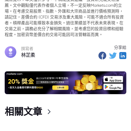
薦。文中觀點僅代表作者個人立場，不一定反映Markets.com的立
3. 對峙展開
場。在考慮交易股票、指數、外匯和大宗商品並進行價格預測時，
4. 社群反應
請記住，差價合約 (CFD) 交易涉及重大風險，可能不適合所有投資
者。槓桿產品可能導致本金損失。過往業績並不代表未來表現。在
5. MON 價格分析
交易之前，請務必充分了解相關風險，並考慮您的投資目標和經驗
程度。加密貨幣差價合約交易可能因司法管轄區而異。
6. 不對等的競爭環境
分享給
撰寫者
林芷柔
相關文章