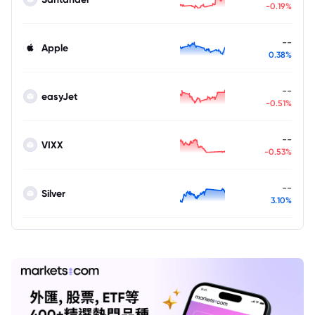
-0.19%
--
Apple
0.38%
--
easyJet
-0.51%
--
VIXX
-0.53%
--
Silver
3.10%