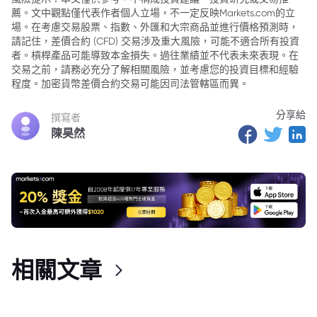
薦。文中觀點僅代表作者個人立場，不一定反映Markets.com的立
場。在考慮交易股票、指數、外匯和大宗商品並進行價格預測時，
請記住，差價合約 (CFD) 交易涉及重大風險，可能不適合所有投資
者。槓桿產品可能導致本金損失。過往業績並不代表未來表現。在
交易之前，請務必充分了解相關風險，並考慮您的投資目標和經驗
程度。加密貨幣差價合約交易可能因司法管轄區而異。
分享給
撰寫者
陳昊然
相關文章