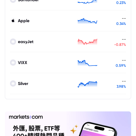
0.23%
--
Apple
0.34%
--
easyJet
-0.87%
--
VIXX
0.59%
--
Silver
3.98%