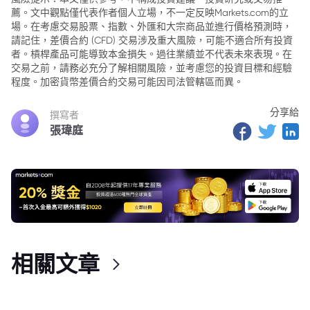
薦。文中觀點僅代表作者個人立場，不一定反映Markets.com的立
場。在考慮交易股票、指數、外匯和大宗商品並進行價格預測時，
請記住，差價合約 (CFD) 交易涉及重大風險，可能不適合所有投資
者。槓桿產品可能導致本金損失。過往業績並不代表未來表現。在
交易之前，請務必充分了解相關風險，並考慮您的投資目標和經驗
程度。加密貨幣差價合約交易可能因司法管轄區而異。
分享給
撰寫者
張瑋庭
相關文章