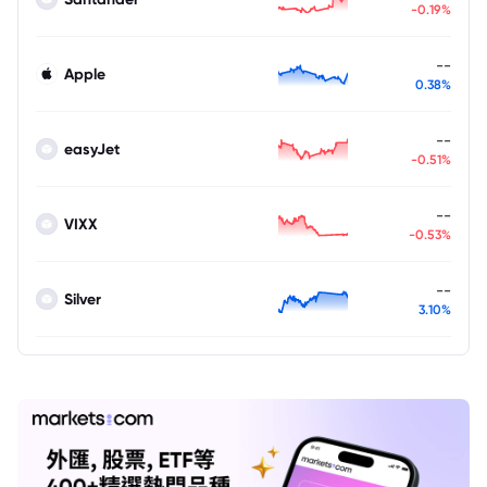
-0.19%
--
Apple
0.38%
--
easyJet
-0.51%
--
VIXX
-0.53%
--
Silver
3.10%