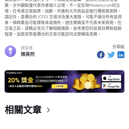
薦。文中觀點僅代表作者個人立場，不一定反映Markets.com的立
場。在考慮交易股票、指數、外匯和大宗商品並進行價格預測時，
請記住，差價合約 (CFD) 交易涉及重大風險，可能不適合所有投資
者。槓桿產品可能導致本金損失。過往業績並不代表未來表現。在
交易之前，請務必充分了解相關風險，並考慮您的投資目標和經驗
程度。加密貨幣差價合約交易可能因司法管轄區而異。
分享給
撰寫者
陳昊然
相關文章