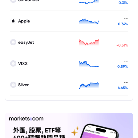
0.31%
--
Apple
0.34%
--
easyJet
-0.51%
--
VIXX
0.59%
--
Silver
4.45%