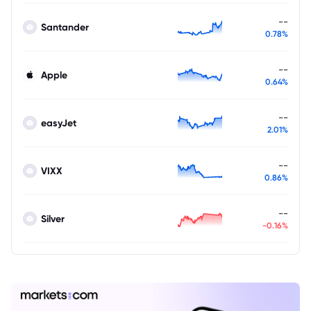
--
Santander
0.78%
--
Apple
0.64%
--
easyJet
2.01%
--
VIXX
0.86%
--
Silver
-0.16%