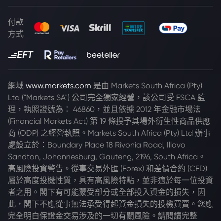
付款
方式
網域
www.markets.com
是由 Markets South Africa (Pty)
Ltd ("Markets SA") 公司完全獨家經營，該公司受 FSCA 監
理，執照證號為： 46860，並且依據 2012 年金融市場法
(Financial Markets Act) 第 19 條授予其場外衍生性商品供應
商 (ODP) 之經營執照。Markets South Africa (Pty) Ltd 辦事
處設立於：Boundary Place 18 Rivonia Road, Illovo
Sandton, Johannesburg, Gauteng, 2196, South Africa。
高風險投資警告。從事交易外匯 (Forex) 和差價合約 (CFD)
屬於高度投機性質，具有高風險特點，並非適於每一位投資
者之用。閣下有可能蒙受部分或全部投入資金的損失，因
此，閣下不應從事無法承受得起資金損失的投機買賣。您應
完全明白保證金交易涉及的一切有關風險。請閱讀完整