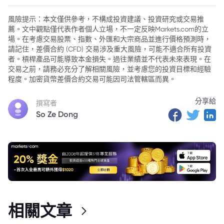
2. 匯率的決定機制
風險提示：本文僅供參考，不構成投資建議、投資研究或交易推
薦。文中觀點僅代表作者個人立場，不一定反映Markets.com的立
3. 匯率為什麽會變動？
場。在考慮交易股票、指數、外匯和大宗商品並進行價格預測時，
4. 匯率波動對投資的影響
請記住，差價合約 (CFD) 交易涉及重大風險，可能不適合所有投資
者。槓桿產品可能導致本金損失。過往業績並不代表未來表現。在
5. 如何應對匯率波動風險？
交易之前，請務必充分了解相關風險，並考慮您的投資目標和經驗
程度。加密貨幣差價合約交易可能因司法管轄區而異。
6. 為什麽選擇markets.com進行外匯交易？
分享給
7. 總結
撰寫者
So Ze Dong
相關文章