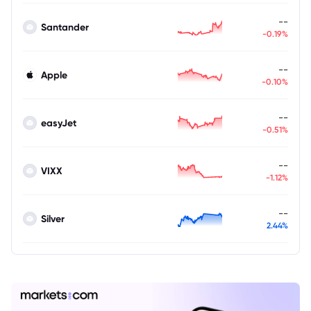
--
Santander
-0.19%
--
Apple
-0.10%
--
easyJet
-0.51%
--
VIXX
-1.12%
--
Silver
2.44%