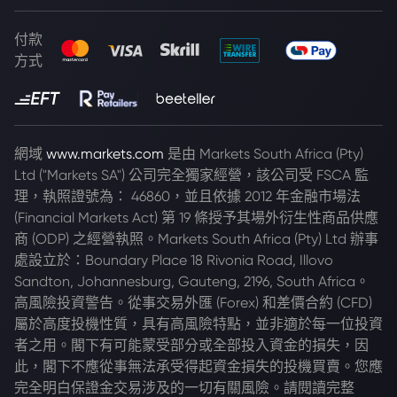
付款
方式
網域
www.markets.com
是由 Markets South Africa (Pty)
Ltd ("Markets SA") 公司完全獨家經營，該公司受 FSCA 監
理，執照證號為： 46860，並且依據 2012 年金融市場法
(Financial Markets Act) 第 19 條授予其場外衍生性商品供應
商 (ODP) 之經營執照。Markets South Africa (Pty) Ltd 辦事
處設立於：Boundary Place 18 Rivonia Road, Illovo
Sandton, Johannesburg, Gauteng, 2196, South Africa。
高風險投資警告。從事交易外匯 (Forex) 和差價合約 (CFD)
屬於高度投機性質，具有高風險特點，並非適於每一位投資
者之用。閣下有可能蒙受部分或全部投入資金的損失，因
此，閣下不應從事無法承受得起資金損失的投機買賣。您應
完全明白保證金交易涉及的一切有關風險。請閱讀完整