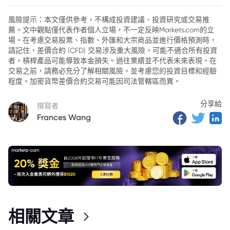
2. 塔塔黃金ETF的當前表現
風險提示：本文僅供參考，不構成投資建議、投資研究或交易推
薦。文中觀點僅代表作者個人立場，不一定反映Markets.com的立
3. 塔塔黃金ETF的2025年股價目標
場。在考慮交易股票、指數、外匯和大宗商品並進行價格預測時，
4. 塔塔黃金ETF適合長期投資嗎？
請記住，差價合約 (CFD) 交易涉及重大風險，可能不適合所有投資
者。槓桿產品可能導致本金損失。過往業績並不代表未來表現。在
5. 長期投資者的考量
交易之前，請務必充分了解相關風險，並考慮您的投資目標和經驗
程度。加密貨幣差價合約交易可能因司法管轄區而異。
6. 結論
分享給
撰寫者
Frances Wang
相關文章