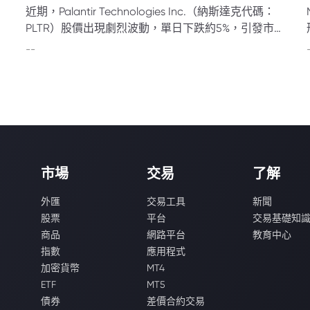
近期，Palantir Technologies Inc.（納斯達克代碼：
PLTR）股價出現劇烈波動，單日下跌約5%，引發市
場與投資者的高度關注與討論。
--
市場
交易
了解
外匯
交易工具
新聞
股票
平台
交易基礎知
商品
網路平台
教育中心
指數
應用程式
加密貨幣
MT4
ETF
MT5
債券
差價合約交易