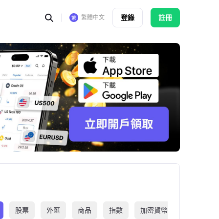
登錄
註冊
繁體中文
股票
外匯
商品
指數
加密貨幣
交易所買