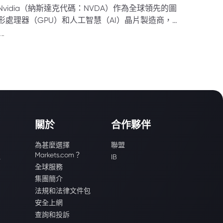
Nvidia（納斯達克代碼：NVDA）作為全球領先的圖
形處理器（GPU）和人工智慧（AI）晶片製造商，近
年因其在人工智慧、數據中心及遊戲領域的強勁表
--
現，吸引眾多投資者關注。
關於
合作夥伴
為甚麼選擇
聯盟
Markets.com？
識
IB
全球服務
集團簡介
法規和法律文件包
安全上網
查詢和投訴