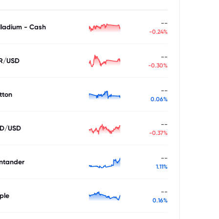
--
lladium - Cash
-0.24%
--
R/USD
-0.30%
--
tton
0.06%
--
D/USD
-0.37%
--
ntander
1.11%
--
ple
0.16%