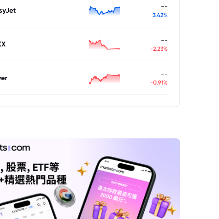
--
syJet
3.42%
--
XX
-2.23%
--
ver
-0.91%