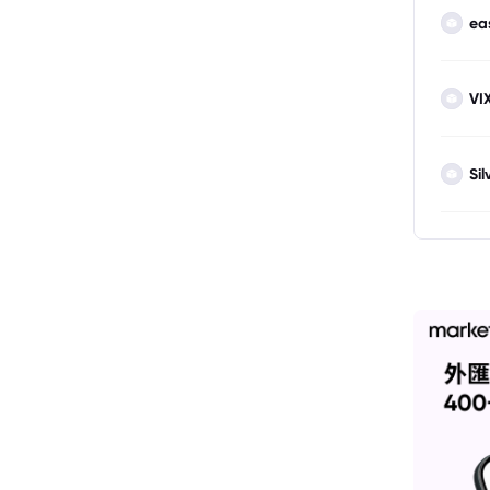
ea
VI
Sil