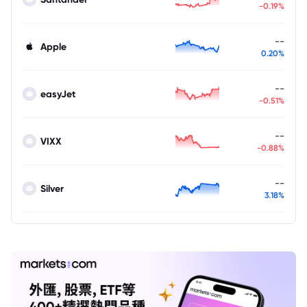
-0.19%
--
Apple
0.20%
--
easyJet
-0.51%
--
VIXX
-0.88%
--
Silver
3.18%