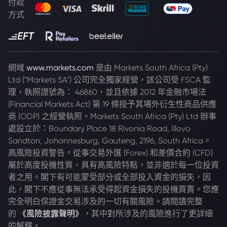
付款
方式
網域
www.markets.com
是由 Markets South Africa (Pty)
Ltd ("Markets SA") 公司完全獨家經營，該公司受 FSCA 監
理，執照證號為： 46860，並且依據 2012 年金融市場法
(Financial Markets Act) 第 19 條授予其場外衍生性商品供應
商 (ODP) 之經營執照。Markets South Africa (Pty) Ltd 辦事
處設立於：Boundary Place 18 Rivonia Road, Illovo
Sandton, Johannesburg, Gauteng, 2196, South Africa。
高風險投資警告。從事交易外匯 (Forex) 和差價合約 (CFD)
屬於高度投機性質，具有高風險特點，並非適於每一位投資
者之用。閣下有可能蒙受部分或全部投入資金的損失，因
此，閣下不應從事無法承受得起資金損失的投機買賣。您應
完全明白保證金交易涉及的一切有關風險。請閱讀完整
的
《風險披露聲明》
，其中對所涉及的風險進行了更詳細
的解釋。