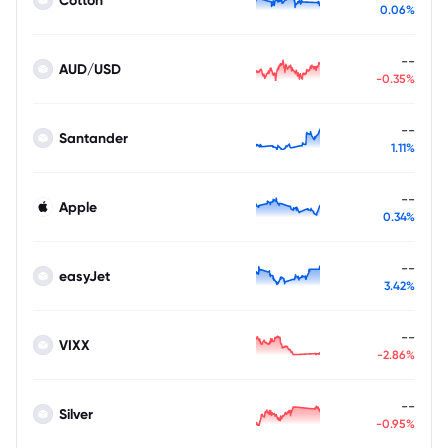
0.06%
--
AUD/USD
-0.35%
--
Santander
1.11%
--
Apple
0.34%
--
easyJet
3.42%
--
VIXX
-2.86%
--
Silver
-0.95%