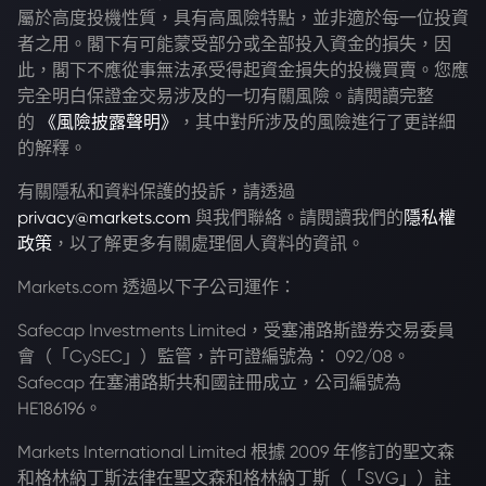
屬於高度投機性質，具有高風險特點，並非適於每一位投資
者之用。閣下有可能蒙受部分或全部投入資金的損失，因
此，閣下不應從事無法承受得起資金損失的投機買賣。您應
完全明白保證金交易涉及的一切有關風險。請閱讀完整
的
《風險披露聲明》
，其中對所涉及的風險進行了更詳細
的解釋。
有關隱私和資料保護的投訴，請透過
privacy@markets.com
與我們聯絡。請閱讀我們的
隱私權
政策
，以了解更多有關處理個人資料的資訊。
Markets.com 透過以下子公司運作：
Safecap Investments Limited，受塞浦路斯證券交易委員
會（「CySEC」）監管，許可證編號為： 092/08。
Safecap 在塞浦路斯共和國註冊成立，公司編號為
HE186196。
Markets International Limited 根據 2009 年修訂的聖文森
和格林納丁斯法律在聖文森和格林納丁斯（「SVG」）註