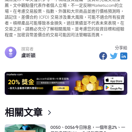
薦。文中觀點僅代表作者個人立場，不一定反映Markets.com的立
場。在考慮交易股票、指數、外匯和大宗商品並進行價格預測時，
請記住，差價合約 (CFD) 交易涉及重大風險，可能不適合所有投資
者。槓桿產品可能導致本金損失。過往業績並不代表未來表現。在
交易之前，請務必充分了解相關風險，並考慮您的投資目標和經驗
程度。加密貨幣差價合約交易可能因司法管轄區而異。
分享給
撰寫者
盧昕穎
相關文章
0050、0056今日除息，一個年息2%、一