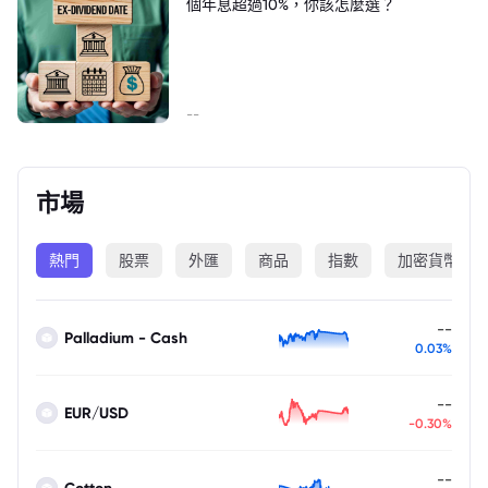
個年息超過10%，你該怎麼選？
--
市場
熱門
股票
外匯
商品
指數
加密貨幣
--
Palladium - Cash
0.03%
--
EUR/USD
-0.30%
--
Cotton