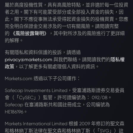
屬於高度投機性質，具有高風險特點，並非適於每一位投資
者之用。閣下有可能蒙受部分或全部投入資金的損失，因
此，閣下不應從事無法承受得起資金損失的投機買賣。您應
完全明白保證金交易涉及的一切有關風險。請閱讀完整
的
《風險披露聲明》
，其中對所涉及的風險進行了更詳細
的解釋。
有關隱私和資料保護的投訴，請透過
privacy@markets.com
與我們聯絡。請閱讀我們的
隱私權
政策
，以了解更多有關處理個人資料的資訊。
Markets.com 透過以下子公司運作：
Safecap Investments Limited，受塞浦路斯證券交易委員
會（「CySEC」）監管，許可證編號為： 092/08。
Safecap 在塞浦路斯共和國註冊成立，公司編號為
HE186196。
Markets International Limited 根據 2009 年修訂的聖文森
和格林納丁斯法律在聖文森和格林納丁斯（「SVG」）註