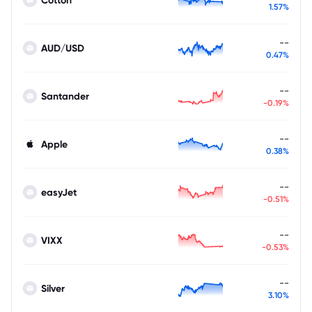
1.57%
--
AUD/USD
0.47%
--
Santander
-0.19%
--
Apple
0.38%
--
easyJet
-0.51%
--
VIXX
-0.53%
--
Silver
3.10%