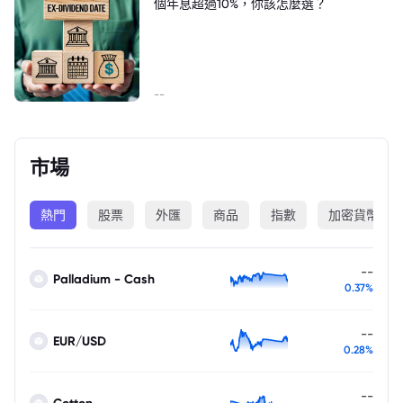
個年息超過10%，你該怎麼選？
--
市場
熱門
股票
外匯
商品
指數
加密貨幣
--
Palladium - Cash
0.37%
--
EUR/USD
0.28%
--
Cotton