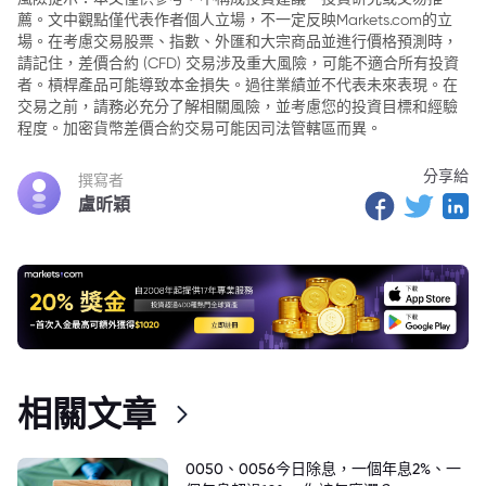
薦。文中觀點僅代表作者個人立場，不一定反映Markets.com的立
3. 產業分化加劇：就業高度集中
場。在考慮交易股票、指數、外匯和大宗商品並進行價格預測時，
4. 能源衝擊向經濟傳導：招聘與消費形成負向循環
請記住，差價合約 (CFD) 交易涉及重大風險，可能不適合所有投資
者。槓桿產品可能導致本金損失。過往業績並不代表未來表現。在
5. 失業率溫和上行：弱勢群體承壓更為顯著
交易之前，請務必充分了解相關風險，並考慮您的投資目標和經驗
程度。加密貨幣差價合約交易可能因司法管轄區而異。
6. 數據修正放大不確定性：政策面臨「滯脹式」兩難
分享給
撰寫者
盧昕穎
相關文章
0050、0056今日除息，一個年息2%、一