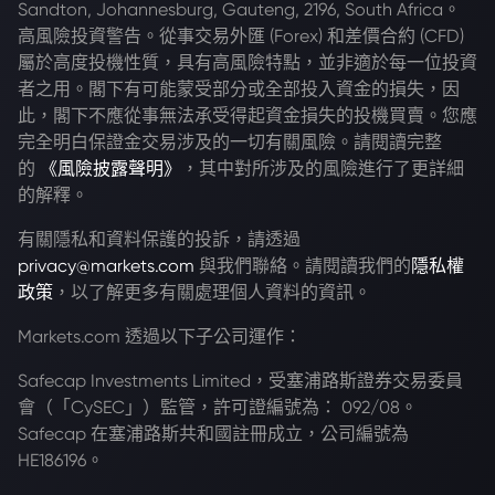
Sandton, Johannesburg, Gauteng, 2196, South Africa。
高風險投資警告。從事交易外匯 (Forex) 和差價合約 (CFD)
屬於高度投機性質，具有高風險特點，並非適於每一位投資
者之用。閣下有可能蒙受部分或全部投入資金的損失，因
此，閣下不應從事無法承受得起資金損失的投機買賣。您應
完全明白保證金交易涉及的一切有關風險。請閱讀完整
的
《風險披露聲明》
，其中對所涉及的風險進行了更詳細
的解釋。
有關隱私和資料保護的投訴，請透過
privacy@markets.com
與我們聯絡。請閱讀我們的
隱私權
政策
，以了解更多有關處理個人資料的資訊。
Markets.com 透過以下子公司運作：
Safecap Investments Limited，受塞浦路斯證券交易委員
會（「CySEC」）監管，許可證編號為： 092/08。
Safecap 在塞浦路斯共和國註冊成立，公司編號為
HE186196。