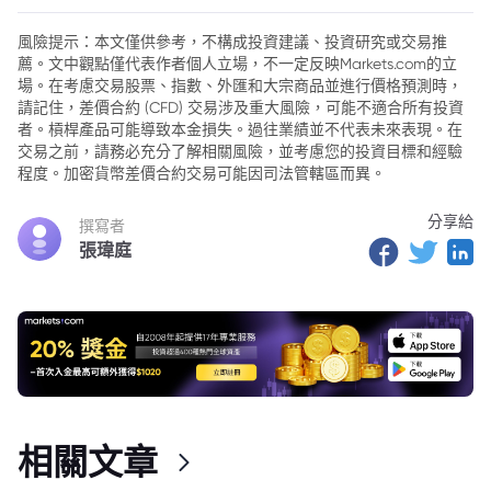
2. 特朗普公開表達不滿，施壓內塔尼亞胡
風險提示：本文僅供參考，不構成投資建議、投資研究或交易推
薦。文中觀點僅代表作者個人立場，不一定反映Markets.com的立
3. 國內政治壓力驅動雙邊關係的變動
場。在考慮交易股票、指數、外匯和大宗商品並進行價格預測時，
4. 美以軍事分歧日趨顯著
請記住，差價合約 (CFD) 交易涉及重大風險，可能不適合所有投資
者。槓桿產品可能導致本金損失。過往業績並不代表未來表現。在
5. 政策回顧與歷史上的相似張力
交易之前，請務必充分了解相關風險，並考慮您的投資目標和經驗
程度。加密貨幣差價合約交易可能因司法管轄區而異。
6. 持續支持下的摩擦：軍援與政治背書
分享給
7. 國內政治壓力下的權衡與困境
撰寫者
張瑋庭
8. 行動上的反覆與戰略視角的差異
9. 「政治表演」的成分與國內反響
相關文章