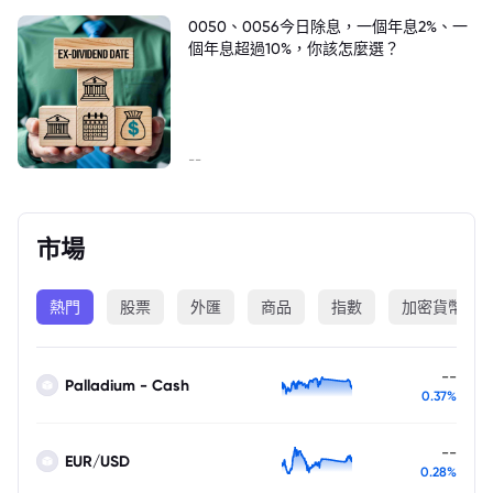
0050、0056今日除息，一個年息2%、一
個年息超過10%，你該怎麼選？
--
市場
熱門
股票
外匯
商品
指數
加密貨幣
--
Palladium - Cash
0.37%
--
EUR/USD
0.28%