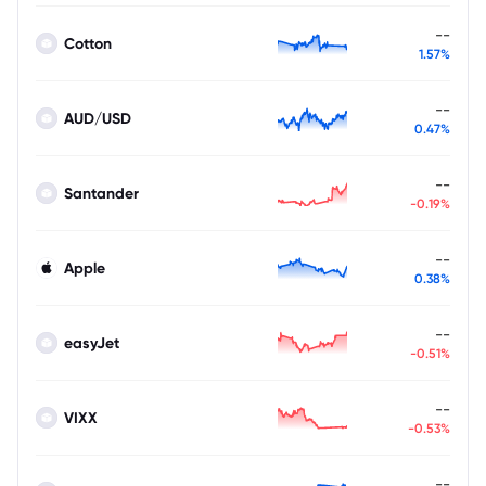
--
Cotton
1.57%
--
AUD/USD
0.47%
--
Santander
-0.19%
--
Apple
0.38%
--
easyJet
-0.51%
--
VIXX
-0.53%
--