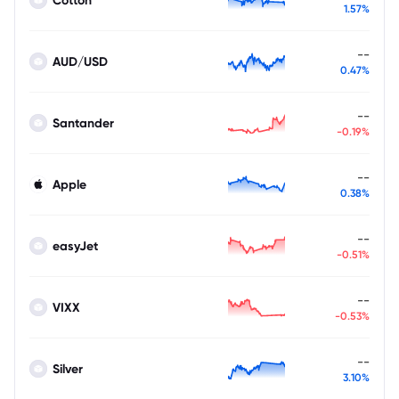
1.57%
--
AUD/USD
0.47%
--
Santander
-0.19%
--
Apple
0.38%
--
easyJet
-0.51%
--
VIXX
-0.53%
--
Silver
3.10%