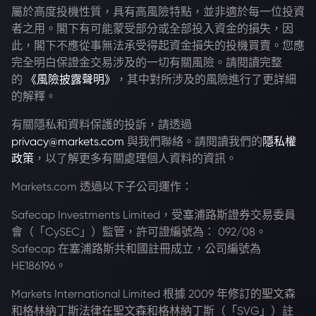
屬於高度投機性質，具有高風險特點，並非適於每一位投資
者之用。閣下有可能蒙受部分或全部投入資金的損失，因
此，閣下不應從事無法承受得起資金損失的投機買賣。您應
完全明白保證金交易涉及的一切有關風險。請閱讀完整
的
《風險披露聲明》
，其中對所涉及的風險進行了更詳細
的解釋。
有關隱私和資料保護的投訴，請透過
privacy@markets.com
與我們聯絡。請閱讀我們的
隱私權
政策
，以了解更多有關處理個人資料的資訊。
Markets.com 透過以下子公司運作：
Safecap Investments Limited，受塞浦路斯證券交易委員
會（「CySEC」）監管，許可證編號為： 092/08。
Safecap 在塞浦路斯共和國註冊成立，公司編號為
HE186196。
Markets International Limited 根據 2009 年修訂的聖文森
和格林納丁斯法律在聖文森和格林納丁斯（「SVG」）註