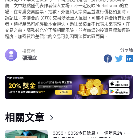
薦。文中觀點僅代表作者個人立場，不一定反映Markets.com的立
場。在考慮交易股票、指數、外匯和大宗商品並進行價格預測時，
請記住，差價合約 (CFD) 交易涉及重大風險，可能不適合所有投資
者。槓桿產品可能導致本金損失。過往業績並不代表未來表現。在
交易之前，請務必充分了解相關風險，並考慮您的投資目標和經驗
程度。加密貨幣差價合約交易可能因司法管轄區而異。
分享給
撰寫者
張瑋庭
相關文章
0050、0056今日除息，一個年息2%、一