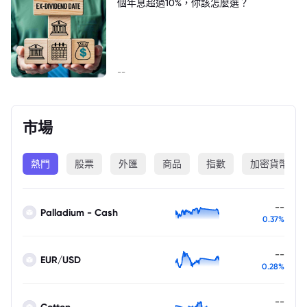
個年息超過10%，你該怎麼選？
--
市場
熱門
股票
外匯
商品
指數
加密貨幣
--
Palladium - Cash
0.37%
--
EUR/USD
0.28%
--
Cotton