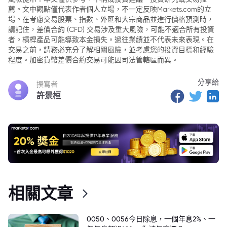
薦。文中觀點僅代表作者個人立場，不一定反映Markets.com的立
場。在考慮交易股票、指數、外匯和大宗商品並進行價格預測時，
請記住，差價合約 (CFD) 交易涉及重大風險，可能不適合所有投資
者。槓桿產品可能導致本金損失。過往業績並不代表未來表現。在
交易之前，請務必充分了解相關風險，並考慮您的投資目標和經驗
程度。加密貨幣差價合約交易可能因司法管轄區而異。
分享給
撰寫者
許景桓
相關文章
0050、0056今日除息，一個年息2%、一