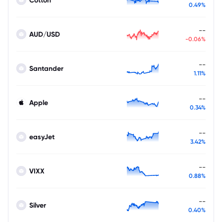
0.49%
--
AUD/USD
-0.06%
--
Santander
1.11%
--
Apple
0.34%
--
easyJet
3.42%
--
VIXX
0.88%
--
Silver
0.40%