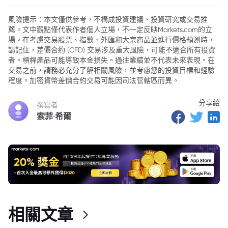
2. WhatsApp 廣告：從「無廣告」到新收入來源
風險提示：本文僅供參考，不構成投資建議、投資研究或交易推
薦。文中觀點僅代表作者個人立場，不一定反映Markets.com的立
3. AI 驅動的廣告策略：Meta 的核心優勢
場。在考慮交易股票、指數、外匯和大宗商品並進行價格預測時，
4. 市場前景與生成式 AI 的潛力
請記住，差價合約 (CFD) 交易涉及重大風險，可能不適合所有投資
者。槓桿產品可能導致本金損失。過往業績並不代表未來表現。在
5. 挑戰與機遇並存
交易之前，請務必充分了解相關風險，並考慮您的投資目標和經驗
程度。加密貨幣差價合約交易可能因司法管轄區而異。
6. 結語
分享給
撰寫者
索菲·希爾
相關文章