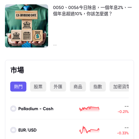
0050、0056今日除息，一個年息2%、一
個年息超過10%，你該怎麼選？
--
市場
熱門
股票
外匯
商品
指數
加密貨幣
--
Palladium - Cash
-0.21%
--
EUR/USD
-0.33%