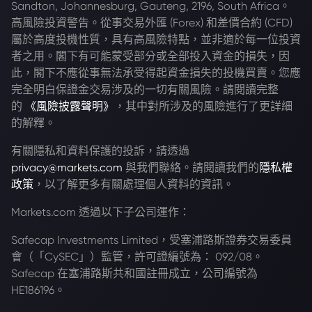
Sandton, Johannesburg, Gauteng, 2196, South Africa。
高風險投資警告。從事交易外匯 (Forex) 和差價合約 (CFD)
屬於高度投機性質，具有高風險特點，並非適於每一位投資
者之用。閣下有可能蒙受部分或全部投入資金的損失，因
此，閣下不應從事無法承受得起資金損失的投機買賣。您應
完全明白保證金交易涉及的一切有關風險。請閱讀完整
的
《風險披露聲明》
，其中對所涉及的風險進行了更詳細
的解釋。
有關隱私和資料保護的投訴，請透過
privacy@markets.com
與我們聯絡。請閱讀我們的
隱私權
政策
，以了解更多有關處理個人資料的資訊。
Markets.com 透過以下子公司運作：
Safecap Investments Limited，受塞浦路斯證券交易委員
會（「CySEC」）監管，許可證編號為： 092/08。
Safecap 在塞浦路斯共和國註冊成立，公司編號為
HE186196。