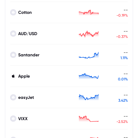
--
Cotton
-0.19%
--
AUD/USD
-0.37%
--
Santander
1.11%
--
Apple
0.01%
--
easyJet
3.42%
--
VIXX
-2.52%
--