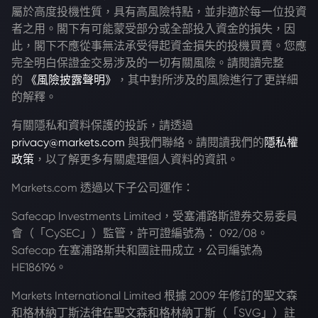
屬於高度投機性質，具有高風險特點，並非適於每一位投資
者之用。閣下有可能蒙受部分或全部投入資金的損失，因
此，閣下不應從事無法承受得起資金損失的投機買賣。您應
完全明白保證金交易涉及的一切有關風險。請閱讀完整
的
《風險披露聲明》
，其中對所涉及的風險進行了更詳細
的解釋。
有關隱私和資料保護的投訴，請透過
privacy@markets.com
與我們聯絡。請閱讀我們的
隱私權
政策
，以了解更多有關處理個人資料的資訊。
Markets.com 透過以下子公司運作：
Safecap Investments Limited，受塞浦路斯證券交易委員
會（「CySEC」）監管，許可證編號為： 092/08。
Safecap 在塞浦路斯共和國註冊成立，公司編號為
HE186196。
Markets International Limited 根據 2009 年修訂的聖文森
和格林納丁斯法律在聖文森和格林納丁斯（「SVG」）註