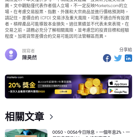
薦。文中觀點僅代表作者個人立場，不一定反映Markets.com的立
場。在考慮交易股票、指數、外匯和大宗商品並進行價格預測時，
請記住，差價合約 (CFD) 交易涉及重大風險，可能不適合所有投資
者。槓桿產品可能導致本金損失。過往業績並不代表未來表現。在
交易之前，請務必充分了解相關風險，並考慮您的投資目標和經驗
程度。加密貨幣差價合約交易可能因司法管轄區而異。
分享給
撰寫者
陳昊然
相關文章
0050、0056今日除息，一個年息2%、一