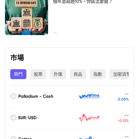
個年息超過10%，你該怎麼選？
--
市場
熱門
股票
外匯
商品
指數
加密貨幣
--
Palladium - Cash
0.05%
--
EUR/USD
-0.12%
--
Cotton