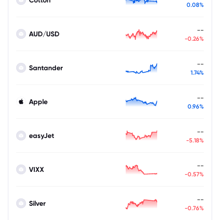
0.08%
--
AUD/USD
-0.26%
--
Santander
1.74%
--
Apple
0.96%
--
easyJet
-5.18%
--
VIXX
-0.57%
--
Silver
-0.76%