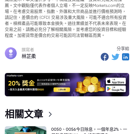
薦。文中觀點僅代表作者個人立場，不一定反映Markets.com的立
3. 潛在的經濟影響：
場。在考慮交易股票、指數、外匯和大宗商品並進行價格預測時，
4. 停擺對企業和個人的影響：
請記住，差價合約 (CFD) 交易涉及重大風險，可能不適合所有投資
者。槓桿產品可能導致本金損失。過往業績並不代表未來表現。在
5. 政治分歧：
交易之前，請務必充分了解相關風險，並考慮您的投資目標和經驗
程度。加密貨幣差價合約交易可能因司法管轄區而異。
分享給
撰寫者
林芷柔
相關文章
0050、0056今日除息，一個年息2%、一