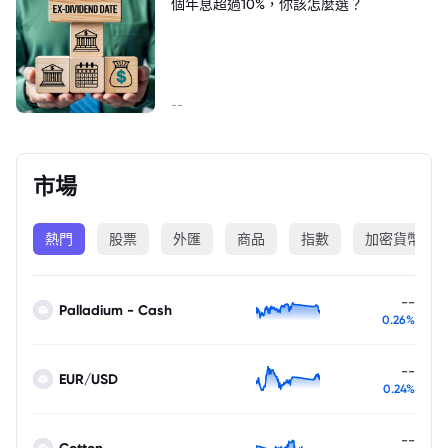
個年息超過10%，你該怎麼選？
--
市場
熱門
股票
外匯
商品
指數
加密貨幣
--
Palladium - Cash
0.26%
--
EUR/USD
0.24%
--
Cotton