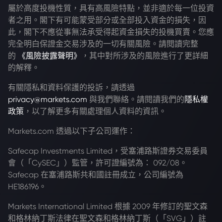
屬於高度投機性質，具有高風險特點，並非適於每一位投資
者之用。閣下有可能蒙受部分或全部投入資金的損失，因
此，閣下不應從事無法承受得起資金損失的投機買賣。您應
完全明白保證金交易涉及的一切有關風險。請閱讀完整
的
《風險披露聲明》
，其中對所涉及的風險進行了更詳細
的解釋。
有關隱私和資料保護的投訴，請透過
privacy@markets.com
與我們聯絡。請閱讀我們的
隱私權
政策
，以了解更多有關處理個人資料的資訊。
Markets.com 透過以下子公司運作：
Safecap Investments Limited，受塞浦路斯證券交易委員
會（「CySEC」）監管，許可證編號為： 092/08。
Safecap 在塞浦路斯共和國註冊成立，公司編號為
HE186196。
Markets International Limited 根據 2009 年修訂的聖文森
和格林納丁斯法律在聖文森和格林納丁斯（「SVG」）註