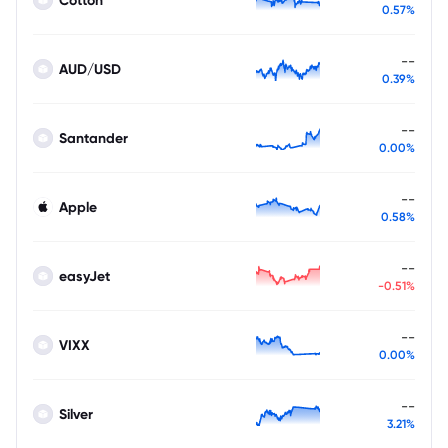
0.57%
--
AUD/USD
0.39%
--
Santander
0.00%
--
Apple
0.58%
--
easyJet
-0.51%
--
VIXX
0.00%
--
Silver
3.21%