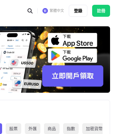
登錄
註冊
繁體中文
股票
外匯
商品
指數
加密貨幣
交易所買