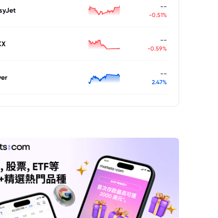
--
syJet
-0.51%
--
XX
-0.59%
--
ver
2.47%