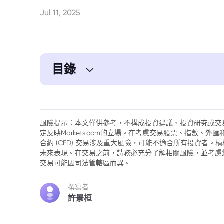
Jul 11, 2025
目錄
1. 聯準會利率是否可能重返零利率？
風險提示：本文僅供參考，不構成投資建議、投資研究或交
定反映Markets.com的立場。在考慮交易股票、指數、
合約 (CFD) 交易涉及重大風險，可能不適合所有投資者
未來表現。在交易之前，請務必充分了解相關風險，並考慮
交易可能因司法管轄區而異。
撰寫者
許景桓