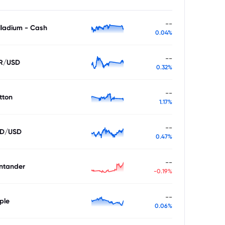
--
lladium - Cash
0.04%
--
R/USD
0.32%
--
tton
1.17%
--
D/USD
0.47%
--
ntander
-0.19%
--
ple
0.06%