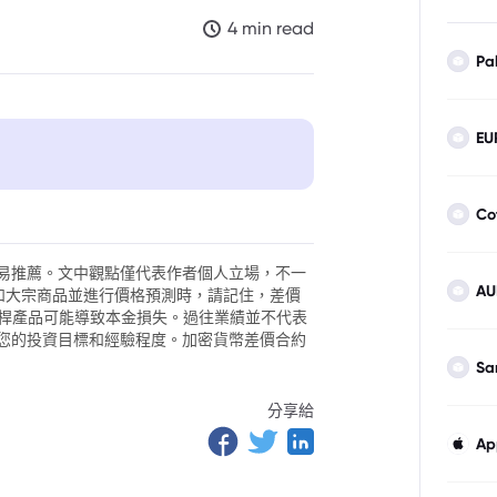
4 min read
Pa
EU
Co
易推薦。文中觀點僅代表作者個人立場，不一
AU
外匯和大宗商品並進行價格預測時，請記住，差價
。槓桿產品可能導致本金損失。過往業績並不代表
您的投資目標和經驗程度。加密貨幣差價合約
Sa
分享給
Ap