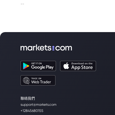
--
聯絡我們
support@markets.com
+12845680155