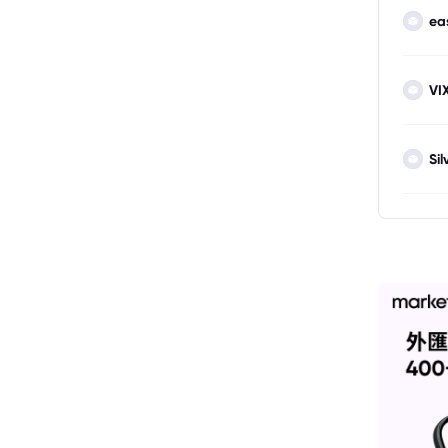
ea
VI
Sil