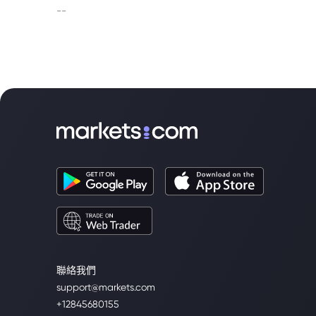
--
聯絡我們
support@markets.com
+12845680155