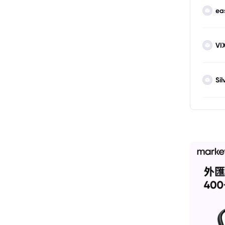
ea
VI
Sil