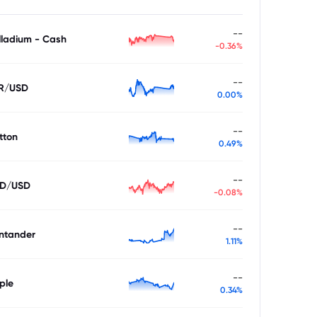
--
lladium - Cash
-0.36%
--
R/USD
0.00%
--
tton
0.49%
--
D/USD
-0.08%
--
ntander
1.11%
--
ple
0.34%