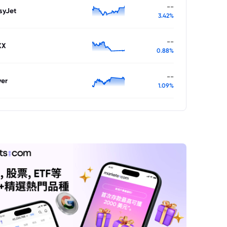
--
syJet
3.42%
--
XX
0.88%
--
ver
1.09%