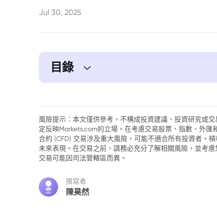
Jul 30, 2025
目錄
1. 聯準會貨幣政策工具面臨日漸嚴格的審查
風險提示：本文僅供參考，不構成投資建議、投資研究或交
定反映Markets.com的立場。在考慮交易股票、指數、
合約 (CFD) 交易涉及重大風險，可能不適合所有投資者
未來表現。在交易之前，請務必充分了解相關風險，並考慮
交易可能因司法管轄區而異。
撰寫者
陳昊然