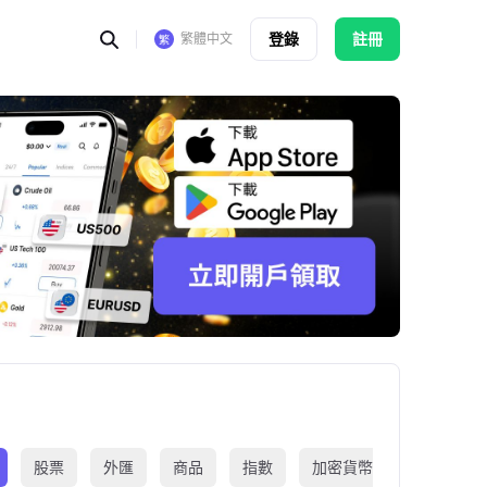
登錄
註冊
繁體中文
股票
外匯
商品
指數
加密貨幣
交易所買