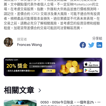
薦。文中觀點僅代表作者個人立場，不一定反映Markets.com的立
場。在考慮交易股票、指數、外匯和大宗商品並進行價格預測時，
請記住，差價合約 (CFD) 交易涉及重大風險，可能不適合所有投資
者。槓桿產品可能導致本金損失。過往業績並不代表未來表現。在
交易之前，請務必充分了解相關風險，並考慮您的投資目標和經驗
程度。加密貨幣差價合約交易可能因司法管轄區而異。
分享給
撰寫者
Frances Wang
相關文章
0050、0056今日除息，一個年息2%、一