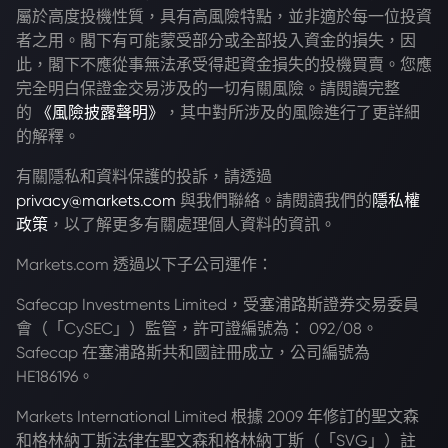
屬於高度投機性質，具有高風險特點，並非適於每一位投資
者之用。閣下有可能蒙受部分或全部投入資金的損失，因
此，閣下不應從事無法承受得起資金損失的投機買賣。您應
完全明白保證金交易涉及的一切有關風險。請閱讀完整
的
《風險披露聲明》
，其中對所涉及的風險進行了更詳細
的解釋。
有關隱私和資料保護的投訴，請透過
privacy@markets.com
與我們聯絡。請閱讀我們的
隱私權
政策
，以了解更多有關處理個人資料的資訊。
Markets.com 透過以下子公司運作：
Safecap Investments Limited，受塞浦路斯證券交易委員
會（「CySEC」）監管，許可證編號為： 092/08。
Safecap 在塞浦路斯共和國註冊成立，公司編號為
HE186196。
Markets International Limited 根據 2009 年修訂的聖文森
和格林納丁斯法律在聖文森和格林納丁斯（「SVG」）註