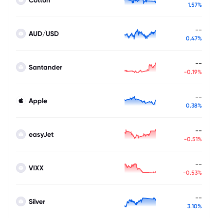
1.57%
--
AUD/USD
0.47%
--
Santander
-0.19%
--
Apple
0.38%
--
easyJet
-0.51%
--
VIXX
-0.53%
--
Silver
3.10%