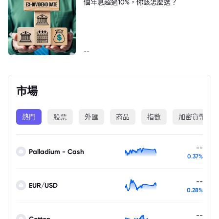
個年息超過10%，你該怎麼選？
--
市場
熱門
股票
外匯
商品
指數
加密貨幣
--
Palladium - Cash
0.37%
--
EUR/USD
0.28%
--
Cotton