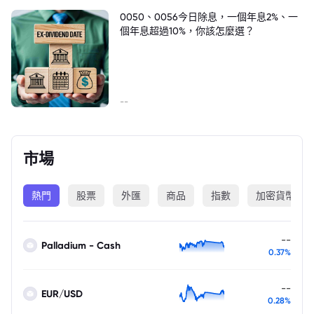
0050、0056今日除息，一個年息2%、一
個年息超過10%，你該怎麼選？
--
市場
熱門
股票
外匯
商品
指數
加密貨幣
--
Palladium - Cash
0.37%
--
EUR/USD
0.28%