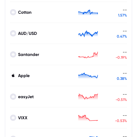
--
Cotton
1.57%
--
AUD/USD
0.47%
--
Santander
-0.19%
--
Apple
0.38%
--
easyJet
-0.51%
--
VIXX
-0.53%
--