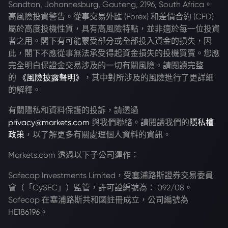
Sandton, Johannesburg, Gauteng, 2196, South Africa。
高風險投資警告。從事交易外匯 (Forex) 和差價合約 (CFD)
屬於高度投機性質，具有高風險特點，並非適於每一位投資
者之用。閣下有可能蒙受部分或全部投入資金的損失，因
此，閣下不應從事無法承受得起資金損失的投機買賣。您應
完全明白保證金交易涉及的一切有關風險。請閱讀完整
的
《風險披露聲明》
，其中對所涉及的風險進行了更詳細
的解釋。
有關隱私和資料保護的投訴，請透過
privacy@markets.com
與我們聯絡。請閱讀我們的
隱私權
政策
，以了解更多有關處理個人資料的資訊。
Markets.com 透過以下子公司運作：
Safecap Investments Limited，受塞浦路斯證券交易委員
會（「CySEC」）監管，許可證編號為： 092/08。
Safecap 在塞浦路斯共和國註冊成立，公司編號為
HE186196。