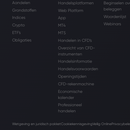
Aandelen
Handelsplatformen
Beginselen ov
beleggen
Grondstoffen
Web Platform
Woordenlijst
Indices
App
Webinars
Crypto
MT4
ETF's
MT5
Obligaties
Handelen in CFD's
Overzicht van CFD-
instrumenten
Handelsinformatie
Handelsvoorwaarden
Openingstijden
CFD-rekenmachine
Economische
kalender
Professioneel
handelen
Wetgeving en juridisch pakket
Cookiekennisgeving
Veilig Online
Privacybele