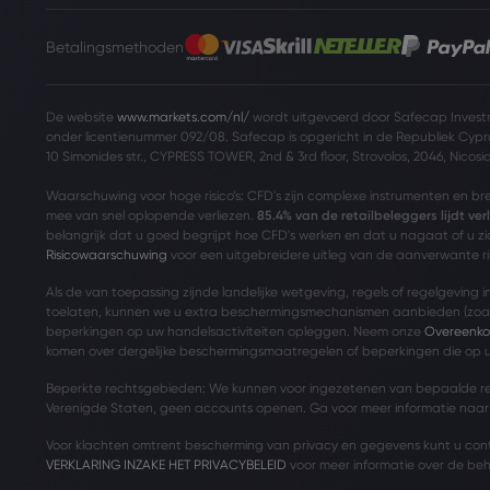
Betalingsmethoden
De website
www.markets.com/nl/
wordt uitgevoerd door Safecap Investm
onder licentienummer 092/08. Safecap is opgericht in de Republiek Cypr
10 Simonides str., CYPRESS TOWER, 2nd & 3rd floor, Strovolos, 2046, Nicosi
Waarschuwing voor hoge risico’s: CFD's zijn complexe instrumenten en b
mee van snel oplopende verliezen.
85.4% van de retailbeleggers lijdt ve
belangrijk dat u goed begrijpt hoe CFD's werken en dat u nagaat of u zic
Risicowaarschuwing
voor een uitgebreidere uitleg van de aanverwante ris
Als de van toepassing zijnde landelijke wetgeving, regels of regelgeving
toelaten, kunnen we u extra beschermingsmechanismen aanbieden (zoal
beperkingen op uw handelsactiviteiten opleggen. Neem onze
Overeenko
komen over dergelijke beschermingsmaatregelen of beperkingen die op u
Beperkte rechtsgebieden: We kunnen voor ingezetenen van bepaalde r
Verenigde Staten, geen accounts openen. Ga voor meer informatie naa
Voor klachten omtrent bescherming van privacy en gegevens kunt u co
VERKLARING INZAKE HET PRIVACYBELEID
voor meer informatie over de be