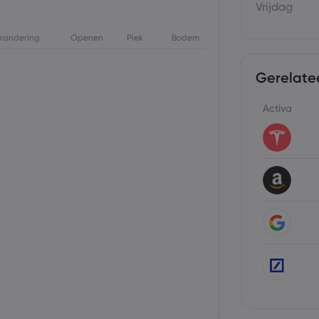
Vrijdag
randering
Openen
Piek
Bodem
Gerelate
Activa