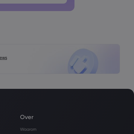
n mogen geen spaties bevatten
Over
Waarom