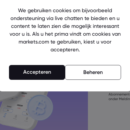
Ready to 
We gebruiken cookies om bijvoorbeeld
Create an
ondersteuning via live chatten te bieden en u
content te laten zien die mogelijk interessant
voor u is. Als u het prima vindt om cookies van
markets.com te gebruiken, kiest u voor
accepteren.
Het wachtwoor
bestaan
Accepteren
Beheren
Het wachtwoor
bevatten
Door een ac
Het wachtwoo
akkoord met
bevatten
oen marketin
Het wachtwoor
Abonnemente
bevatten
onder Meldin
Wachtwoord 
%^&amp;*()_-+=
Wachtwoord m
Wachtwoord m
bevatten