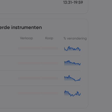
13:31-19:59
erde instrumenten
Verkoop
Koop
% verandering