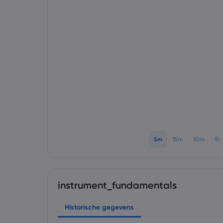
5m
15m
30m
1h
instrument_fundamentals
Historische gegevens