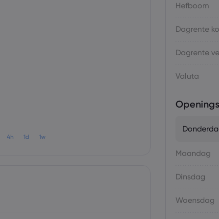
Hefboom
Dagrente k
Dagrente v
Valuta
Openings
Donderda
4h
1d
1w
Maandag
Dinsdag
Woensdag