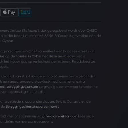
ents Limited ('Safecap'), dat gereguleerd wordt door CySEC
us onder bedrijfsnummer HE186196. Safecap is gevestigd aan de
a, Cyprus.
rengen vanwege het hefboomeffect een hoog risico met zich
rlies op de handel in CFD's met deze aanbieder.
Het is
h het hoge risico op verlies kunt permitteren. Raadpleeg de
ico's.
 in uw land van staatsburgerschap of permanente verblijf dat
s een gegarandeerd stop-loss-mechanisme) of extra
mst beleggingsdiensten
zorgvuldig door om meer te weten te
 van toepassing kunnen zijn.
echtsgebieden, waaronder Japan, België, Canada en de
r de
Beleggingsdienstenovereenkomst
ntact met ons opnemen via
privacy@markets.com
Lees onze
handeling van persoonsgegevens.