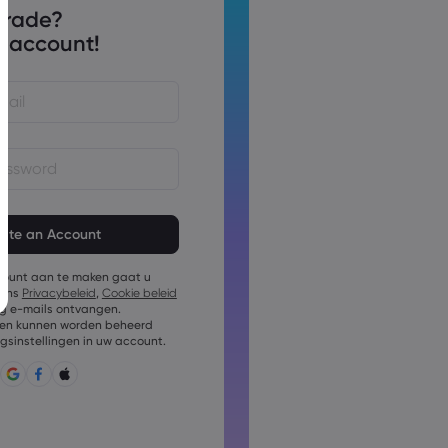
trade?
 account!
d moet uit 8 tot 15 tekens
d moet ten minste 1 cijfer
count aan te maken gaat u
rd moet ten minste 1 hoofdletter
 ons
Privacybeleid
,
Cookie beleid
g e-mails ontvangen.
d moet ten minste 1 kleine letter
n kunnen worden beheerd
gsinstellingen in uw account.
mag bestaan uit: ~!@#£
:;&lt;&gt;{,[]?,.
ag niet vaak gebruikt zijn
ag alleen Latijnse tekens