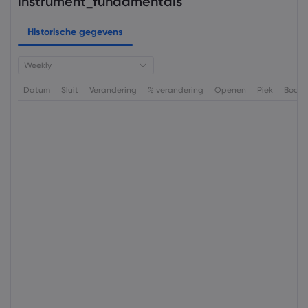
instrument_fundamentals
Historische gegevens
Weekly
Datum
Sluit
Verandering
% verandering
Openen
Piek
Bode