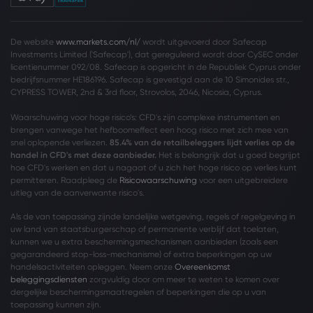
De website
www.markets.com/nl/
wordt uitgevoerd door Safecap
Investments Limited ('Safecap'), dat gereguleerd wordt door CySEC onder
licentienummer 092/08. Safecap is opgericht in de Republiek Cyprus onder
bedrijfsnummer HE186196. Safecap is gevestigd aan de 10 Simonides str.,
CYPRESS TOWER, 2nd & 3rd floor, Strovolos, 2046, Nicosia, Cyprus.
Waarschuwing voor hoge risico’s: CFD's zijn complexe instrumenten en
brengen vanwege het hefboomeffect een hoog risico met zich mee van
snel oplopende verliezen.
85.4% van de retailbeleggers lijdt verlies op de
handel in CFD's met deze aanbieder.
Het is belangrijk dat u goed begrijpt
hoe CFD's werken en dat u nagaat of u zich het hoge risico op verlies kunt
permitteren. Raadpleeg de
Risicowaarschuwing
voor een uitgebreidere
uitleg van de aanverwante risico's.
Als de van toepassing zijnde landelijke wetgeving, regels of regelgeving in
uw land van staatsburgerschap of permanente verblijf dat toelaten,
kunnen we u extra beschermingsmechanismen aanbieden (zoals een
gegarandeerd stop-loss-mechanisme) of extra beperkingen op uw
handelsactiviteiten opleggen. Neem onze
Overeenkomst
beleggingsdiensten
zorgvuldig door om meer te weten te komen over
dergelijke beschermingsmaatregelen of beperkingen die op u van
toepassing kunnen zijn.