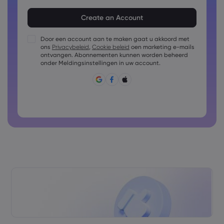
Het wachtwoord moet uit 8 tot 15 tekens bestaan
Het wachtwoord moet ten minste 1 cijfer bevatten
Het wachtwoord moet ten minste 1 hoofdletter bevatten
Door een account aan te maken gaat u akkoord met
ons
Privacybeleid
,
Cookie beleid
oen marketing e-mails
Het wachtwoord moet ten minste 1 kleine letter bevatten
ontvangen. Abonnementen kunnen worden beheerd
Wachtwoord mag bestaan uit: ~!@#£%^&amp;*()_-
onder Meldingsinstellingen in uw account.
+=:;&lt;&gt;{,[]?,.
Wachtwoord mag niet vaak gebruikt zijn
Wachtwoord mag alleen Latijnse tekens bevatten
Wachtwoorden mogen geen spaties bevatten