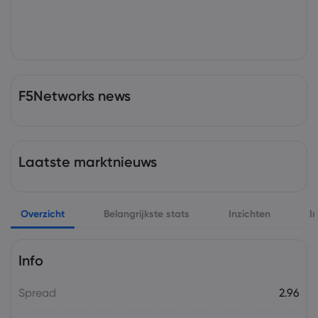
F5Networks news
Laatste marktnieuws
Overzicht
Belangrijkste stats
Inzichten
I
Info
Spread
2.96