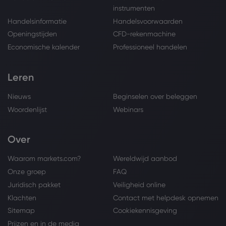
instrumenten
Handelsinformatie
Handelsvoorwaarden
Openingstijden
CFD-rekenmachine
Economische kalender
Professioneel handelen
Leren
Nieuws
Beginselen over beleggen
Woordenlijst
Webinars
Over
Waarom markets.com?
Wereldwijd aanbod
Onze groep
FAQ
Juridisch pakket
Veiligheid online
Klachten
Contact met helpdesk opnemen
Sitemap
Cookiekennisgeving
Prijzen en in de media