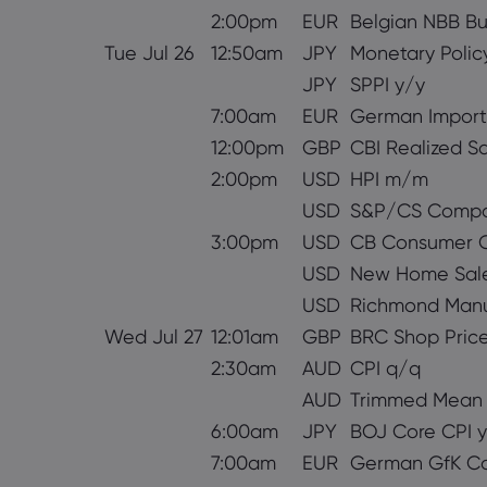
2:00pm
EUR
Belgian NBB Bu
Tue Jul 26
12:50am
JPY
Monetary Polic
JPY
SPPI y/y
7:00am
EUR
German Import
12:00pm
GBP
CBI Realized S
2:00pm
USD
HPI m/m
USD
S&P/CS Compos
3:00pm
USD
CB Consumer 
USD
New Home Sal
USD
Richmond Manu
Wed Jul 27
12:01am
GBP
BRC Shop Price
2:30am
AUD
CPI q/q
AUD
Trimmed Mean 
6:00am
JPY
BOJ Core CPI 
7:00am
EUR
German GfK Co