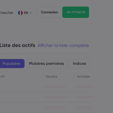
Je m’inscris
Connexion
chercher
FR
ses
juridique
Fonctions de trading
dique
Trading professionnel
Deutsch
German
Liste des actifs
Afficher la liste complète
Français
French
Italiano
Italian
Svenka
Populaire
Matières premières
Indices
Swedish
ir
ctif
Vendre
Acheter
bdomadaire