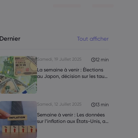
Dernier
Tout afficher
Samedi, 19 Juillet 2025
12 min
La semaine à venir : Élections
au Japon, décision sur les taux
d'intérêt de la BCE, discours de
M. Powell
Samedi, 12 Juillet 2025
13 min
Semaine à venir : Les données
sur l’inflation aux États-Unis, au
Canada et au Royaume-Uni
occupent le devant de la scène