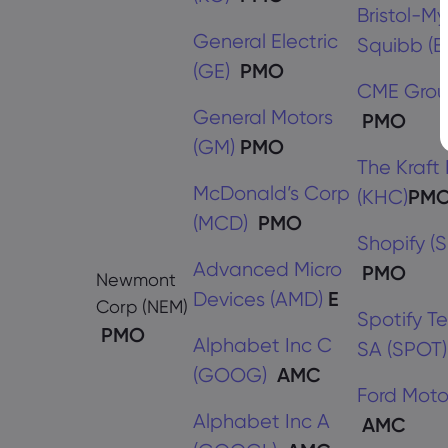
Bristol-My
General Electric
Squibb (B
(GE)
PMO
CME Grou
General Motors
PMO
(GM)
PMO
The Kraft
McDonald’s Corp
(KHC)
PM
(MCD)
PMO
Shopify (
Advanced Micro
PMO
Newmont
Devices (AMD)
E
Corp (NEM)
Spotify T
PMO
Alphabet Inc C
SA (SPOT)
(GOOG)
AMC
Ford Moto
Alphabet Inc A
AMC