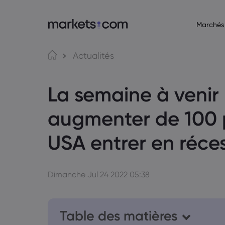
Marchés
À propos de Markets.c
Plateforme
Actualités
Pourquoi markets.com
Plateforme web
Fo
La semaine à venir 
Bureaux mondiaux
Application
Ma
Notre groupe
MT4
augmenter de 100 p
Récompenses et médias
MT5
Cr
USA entrer en réce
Ob
Dimanche Jul 24 2022 05:38
Table des matières