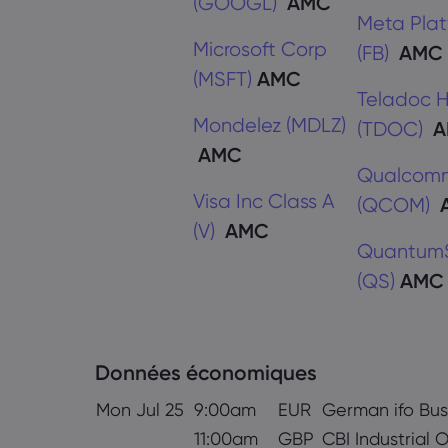
(GOOGL)
AMC
Meta Plat
Microsoft Corp
(FB)
AMC
(MSFT)
AMC
Teladoc H
Mondelez (MDLZ)
(TDOC)
A
AMC
Qualcomm
Visa Inc Class A
(QCOM)
(V)
AMC
Quantum
(QS)
AMC
Données économiques
Mon Jul 25
9:00am
EUR
German ifo Bus
11:00am
GBP
CBI Industrial 