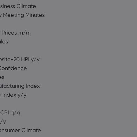
siness Climate
y Meeting Minutes
 Prices m/m
ales
ite-20 HPI y/y
Confidence
es
facturing Index
 Index y/y
CPI q/q
y/y
nsumer Climate