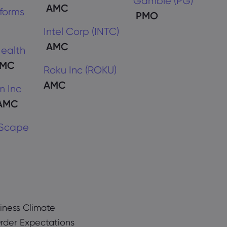
Gamble (PG)
AMC
forms
PMO
Intel Corp (INTC)
AMC
ealth
MC
Roku Inc (ROKU)
AMC
 Inc
AMC
Scape
iness Climate
Order Expectations