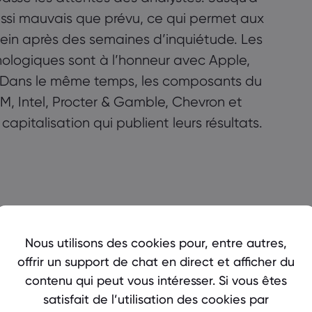
ussi mauvais que prévu, ce qui permet aux
 plein après des semaines d’inquiétude. Les
ologiques sont à l’honneur avec Apple,
. Dans le même temps, les composants du
, Intel, Procter & Gamble, Chevron et
capitalisation qui publient leurs résultats.
28.07
29.07
 Data
Nous utilisons des cookies pour, entre autres,
 (ADP)
offrir un support de chat en direct et afficher du
contenu qui peut vous intéresser. Si vous êtes
A)
PMO
satisfait de l’utilisation des cookies par
Keurig Dr Pepper