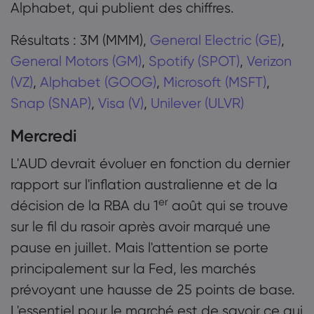
Alphabet, qui publient des chiffres.
Résultats : 3M (MMM),
General Electric (GE)
,
General Motors (GM)
,
Spotify (SPOT)
,
Verizon
(VZ)
,
Alphabet (GOOG)
,
Microsoft (MSFT)
,
Snap (SNAP)
,
Visa (V)
,
Unilever (ULVR)
Mercredi
L'AUD devrait évoluer en fonction du dernier
rapport sur l'inflation australienne et de la
er
décision de la RBA du 1
août qui se trouve
sur le fil du rasoir après avoir marqué une
pause en juillet. Mais l'attention se porte
principalement sur la Fed, les marchés
prévoyant une hausse de 25 points de base.
L'essentiel pour le marché est de savoir ce qui