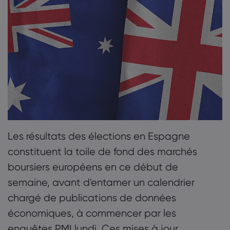
2. Mardi
À propos de Mark
3. Mercredi
Pourquoi markets.
Aide et assistanc
Bureaux mondiaux
4. Jeudi
FAQ
Données et sécur
Notre groupe
5. Vendredi
Centre d'aide
Sécurité en ligne
Kit juridique
Récompenses et m
Contacter l'assist
Divulgation des co
Kit juridique
Réclamation
Les résultats des élections en Espagne
constituent la toile de fond des marchés
boursiers européens en ce début de
semaine, avant d'entamer un calendrier
chargé de publications de données
économiques, à commencer par les
enquêtes PMI lundi. Ces mises à jour