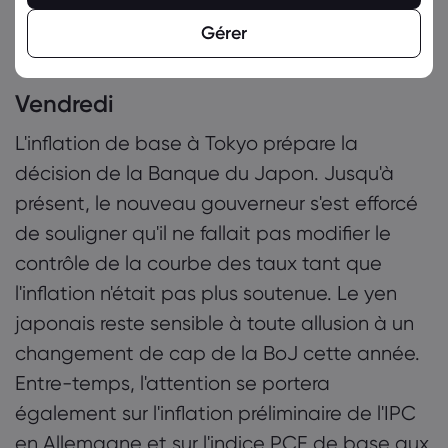
Intel (INTC)
,
Roku (ROKU)
, Anglo American
Gérer
(AAL), Drax (DRX), Segro (SGRO)
Vendredi
L'inflation de base à Tokyo prépare la
décision de la Banque du Japon. Jusqu'à
présent, le nouveau gouverneur s'est efforcé
de souligner qu'il ne fallait pas modifier le
contrôle de la courbe des taux tant que
l'inflation n'était pas plus soutenue. Le yen
japonais reste sensible à toute allusion à un
changement de cap de la BoJ cette année.
Entre-temps, l'attention se portera
également sur l'inflation préliminaire de l'IPC
en Allemagne et sur l'indice PCE de base aux