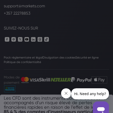
support@markets.com
+357 22278853
SUIVEZ-NOUS SUR
Pack réglementaire et légal
Divulgation des cookies
Sécurité en ligne
Politique de confidentialité
Modes de
paiement
Les CFD sont des instruments complexes et sont
accompagnés d’un risque élevé de pertes
Le site
www.markets.com/fr/
exploité par Safecap Investments Limited («
financières rapides en raison de l’effet de levier.
Safecap »), qui est régulée par la CySEC sous la licence n°. 092/08.
85,4 % des comptes d’investisseurs particuliers