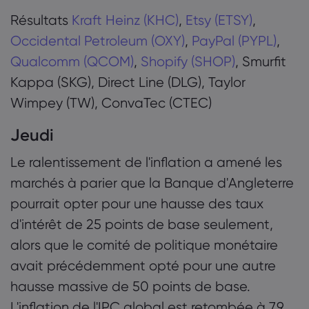
Résultats
Kraft Heinz (KHC)
,
Etsy (ETSY)
,
Occidental Petroleum (OXY)
,
PayPal (PYPL)
,
Qualcomm (QCOM)
,
Shopify (SHOP)
, Smurfit
Kappa (SKG), Direct Line (DLG), Taylor
Wimpey (TW), ConvaTec (CTEC)
Jeudi
Le ralentissement de l'inflation a amené les
marchés à parier que la Banque d'Angleterre
pourrait opter pour une hausse des taux
d'intérêt de 25 points de base seulement,
alors que le comité de politique monétaire
avait précédemment opté pour une autre
hausse massive de 50 points de base.
L'inflation de l'IPC global est retombée à 7,9