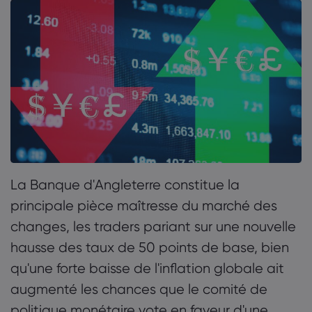
1. Lundi
À propos de Mark
2. Mardi
Pourquoi markets.
Aide et assistanc
Bureaux mondiaux
3. Mercredi
FAQ
Données et sécur
Notre groupe
Centre d'aide
4. Jeudi
Sécurité en ligne
Kit juridique
Récompenses et m
Contacter l'assist
Divulgation des co
5. Vendredi
Kit juridique
Réclamation
La Banque d'Angleterre constitue la
principale pièce maîtresse du marché des
changes, les traders pariant sur une nouvelle
hausse des taux de 50 points de base, bien
qu'une forte baisse de l'inflation globale ait
augmenté les chances que le comité de
politique monétaire vote en faveur d'une