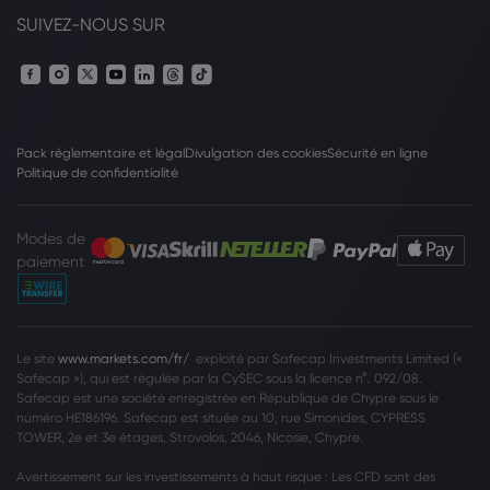
SUIVEZ-NOUS SUR
Pack réglementaire et légal
Divulgation des cookies
Sécurité en ligne
Politique de confidentialité
Modes de
paiement
Le site
www.markets.com/fr/
exploité par Safecap Investments Limited («
Safecap »), qui est régulée par la CySEC sous la licence n°. 092/08.
Safecap est une société enregistrée en République de Chypre sous le
numéro HE186196. Safecap est située au 10, rue Simonides, CYPRESS
TOWER, 2e et 3e étages, Strovolos, 2046, Nicosie, Chypre.
Avertissement sur les investissements à haut risque : Les CFD sont des