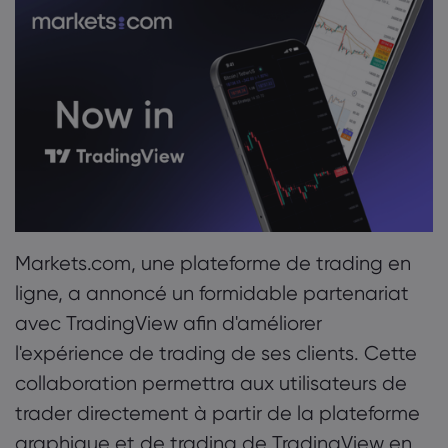
1. À propos de Markets.com
À propos de Mark
2. À propos de TradingView
Pourquoi markets.
Aide et assistanc
Bureaux mondiaux
FAQ
Données et sécur
Notre groupe
Centre d'aide
Sécurité en ligne
Kit juridique
Récompenses et m
Contacter l'assist
Divulgation des co
Kit juridique
Réclamation
Markets.com, une plateforme de trading en
ligne, a annoncé un formidable partenariat
avec TradingView afin d'améliorer
l'expérience de trading de ses clients. Cette
collaboration permettra aux utilisateurs de
trader directement à partir de la plateforme
graphique et de trading de TradingView en