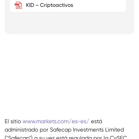
KID – Criptoactivos
/9 Tax Forms
El sitio
www.markets.com/es-es/
está
administrado por Safecap Investments Limited
("Safecap") a su vez está regulada por la CySEC