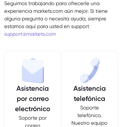
Seguimos trabajando para ofrecerle una
experiencia markets.com aún mejor. Si tiene
Acerca de Marke
alguna pregunta o necesita ayuda, siempre
estamos aquí para usted en support
¿Por qué Markets.
Ayuda y soporte
support@markets.com
Oferta global
Preguntas frecuent
Datos y segurida
Nuestro grupo
Centro de soporte
Seguridad en línea
Paquete legal
Premios y medios
Contactar con aten
Declaración sobre 
Paquete legal
Quejas
Asistencia
Asistencia
por correo
telefónica
electrónico
Soporte
telefónico.
Soporte por
Nuestro equipo
correo