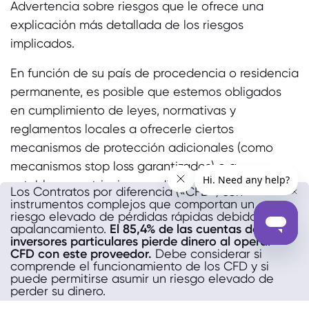
Advertencia sobre riesgos que le ofrece una
explicación más detallada de los riesgos
implicados.
En función de su país de procedencia o residencia
permanente, es posible que estemos obligados
en cumplimiento de leyes, normativas y
reglamentos locales a ofrecerle ciertos
mecanismos de protección adicionales (como
mecanismos stop loss garantizados) o a
establecer restricciones adicionales a sus
Los Contratos por diferencia («CFD») son
operaciones. Debe revisar cuidadosamente
instrumentos complejos que comportan un
riesgo elevado de pérdidas rápidas debido al
nuestra Acuerdo de Servicios de Inversión para
apalancamiento.
El 85,4% de las cuentas de
conocer los detalles de las protecciones o
inversores particulares pierde dinero al operar
CFD con este proveedor.
Debe considerar si
restricciones que puedan aplicársele.
comprende el funcionamiento de los CFD y si
puede permitirse asumir un riesgo elevado de
Jurisdicciones restringidas: No abrimos cuentas a
perder su dinero.
residentes de ciertas jurisdicciones, incluidos