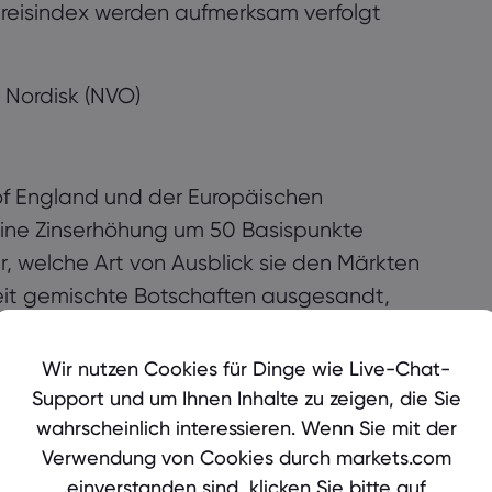
preisindex werden aufmerksam verfolgt
 Nordisk (NVO)
of England und der Europäischen
 eine Zinserhöhung um 50 Basispunkte
er, welche Art von Ausblick sie den Märkten
 Zeit gemischte Botschaften ausgesandt,
chsel vollzogen hatte. Die BoE sagt, dass
sprechen, aber die Inflation nicht schnell
Wir nutzen Cookies für Dinge wie Live-Chat-
Möglichkeit frei hält, mehr zu tun, wenn es
Support und um Ihnen Inhalte zu zeigen, die Sie
wahrscheinlich interessieren. Wenn Sie mit der
Verwendung von Cookies durch markets.com
(EL), Merck & Co (MRK), Takeda
einverstanden sind, klicken Sie bitte auf