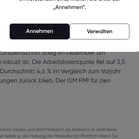
GL), Amazon.com (AMZN), Apple (AAPL), Ford
„Annehmen“.
bucks (SBUX)
Annehmen
Verwalten
ie geschäftigste Woche des Jahres ab. Die
 Landwirtschaft stieg im Dezember um
robust ist. Die Arbeitslosenquote fiel auf 3,5
rchschnitt 4,6 % im Vergleich zum Vorjahr
ungen zurück blieb. Der ISM PMI für den
tors wieder und dient lediglich als Referenz. Er stellt keine
ntieren er die Haltung der Markets.com Plattform.Wenn Sie