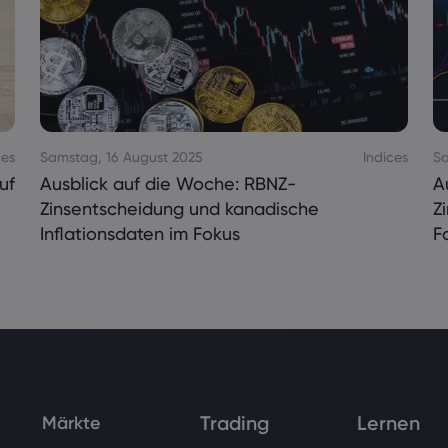
ces
Samstag, 16 August 2025
Indices
Sa
uf
Ausblick auf die Woche: RBNZ-
A
Zinsentscheidung und kanadische
Z
Inflationsdaten im Fokus
F
Trading
Lernen
Märkte