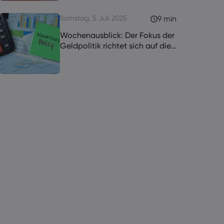
Samstag, 5 Juli 2025
9 min
Wochenausblick: Der Fokus der
Geldpolitik richtet sich auf die
RBA und die RBNZ