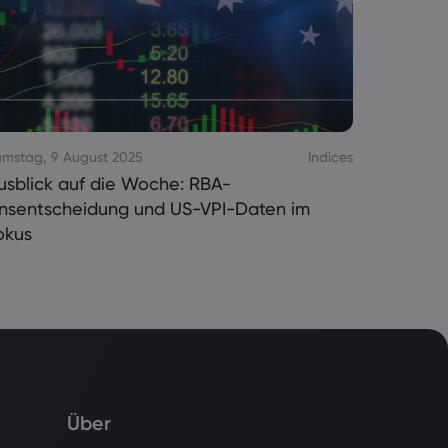
Samstag, 
mstag, 9 August 2025
Indices
Ausblick
usblick auf die Woche: RBA-
Zinsent
insentscheidung und US-VPI-Daten im
okus
Über