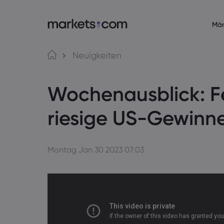
Mär
Über Markets.com
Trading
Neuigkeiten
Warum markets.com?
Web-Plattf
Wochenausblick: F
Globales Angebot
App
Unsere Gruppe
MT4
riesige US-Gewinn
Impressum
MT5
Auszeichnungen und Medien
Social Trad
Montag Jan 30 2023 07:03