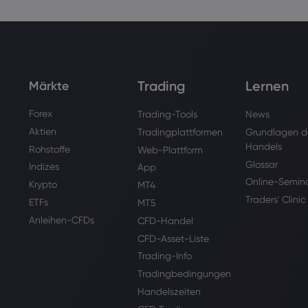
Trading
Lernen
Märkte
Forex
Trading-Tools
News
Aktien
Tradingplattformen
Grundlagen d
Handels
Rohstoffe
Web-Plattform
Glossar
Indizes
App
Online-Semin
Krypto
MT4
Traders' Clinic
ETFs
MT5
Anleihen-CFDs
CFD-Handel
CFD-Asset-Liste
Trading-Info
Tradingbedingungen
Handelszeiten