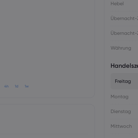
Hebel
Übernacht-Z
Übernacht-Z
Währung
Handelsz
Freitag
4h
1d
1w
Montag
Dienstag
Mittwoch