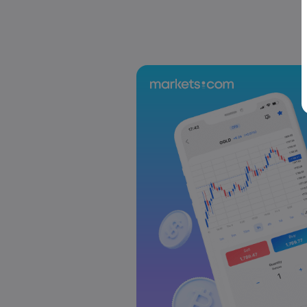
Wochenausblick: Japan-Wahl, EZB-Zi
Forex
Indizes
Markets.com Support Team
2025 Jul 12, 21:00
Wochenausblick: Inflationsdaten au
Vereinigten Königreich im Fokus
Forex
Indizes
Markets.com Support Team
2025 Jul 05, 21:00
Wochenausblick: Der Fokus der Geldpol
RBNZ
Forex
Indizes