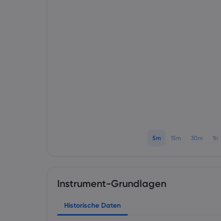
5m
15m
30m
1h
Instrument-Grundlagen
Historische Daten