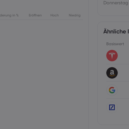
Donnerstag
derung in %
Eröffnen
Hoch
Niedrig
Ähnliche 
Basiswert