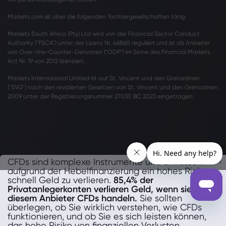
Markets.com ist über die folgenden Tochtergesellschaften tätig:
Markets South Africa (Pty) Ltd wird von der Financial Sector Conduct
Authority ("FSCA") unter der Lizenz Nr. 46860 reguliert und ist als Anbieter
von Over-the-Counter-Derivaten ("ODP") im Sinne des Financial Markets
Act Nr. 19 von 2012 lizenziert.
Markets International Limited ist auf St. Vincent und den Grenadinen
("SVG") nach den revidierten Gesetzen von St. Vincent und den Grenadinen
2009 unter der Registrierungsnummer 27030 BC 2023 eingetragen.
CFDs sind komplexe Instrumente und umfassen
aufgrund der Hebelfinanzierung ein hohes Risiko,
schnell Geld zu verlieren.
85,4% der
Privatanlegerkonten verlieren Geld, wenn sie mit
diesem Anbieter CFDs handeln.
Sie sollten
überlegen, ob Sie wirklich verstehen, wie CFDs
funktionieren, und ob Sie es sich leisten können,
das hohe Risiko von finanziellen Verlusten