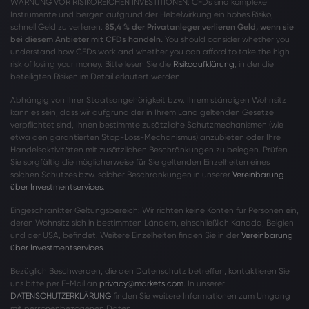
WARNUNG VOR RISIKOREICHEN INVESTITIONEN: CFDs sind komplexe
Instrumente und bergen aufgrund der Hebelwirkung ein hohes Risiko,
schnell Geld zu verlieren.
85,4 % der Privatanleger verlieren Geld, wenn sie
bei diesem Anbieter mit CFDs handeln.
You should consider whether you
understand how CFDs work and whether you can afford to take the high
risk of losing your money. Bitte lesen Sie die
Risikoaufklärung
, in der die
beteiligten Risiken im Detail erläutert werden.
Abhängig von Ihrer Staatsangehörigkeit bzw. Ihrem ständigen Wohnsitz
kann es sein, dass wir aufgrund der in Ihrem Land geltenden Gesetze
verpflichtet sind, Ihnen bestimmte zusätzliche Schutzmechanismen (wie
etwa den garantierten Stop-Loss-Mechanismus) anzubieten oder Ihre
Handelsaktivitäten mit zusätzlichen Beschränkungen zu belegen. Prüfen
Sie sorgfältig die möglicherweise für Sie geltenden Einzelheiten eines
solchen Schutzes bzw. solcher Beschränkungen in unserer
Vereinbarung
über Investmentservices
.
Eingeschränkter Geltungsbereich: Wir richten keine Konten für Personen ein,
deren Wohnsitz sich in bestimmten Ländern, einschließlich Kanada, Belgien
und der USA, befindet. Weitere Einzelheiten finden Sie in der
Vereinbarung
über Investmentservices
.
Bezüglich Beschwerden, die den Datenschutz betreffen, kontaktieren Sie
uns bitte per E-Mail an
privacy@markets.com
. In unserer
DATENSCHUTZERKLÄRUNG
finden Sie weitere Informationen zum Umgang
mit personenbezogenen Daten.