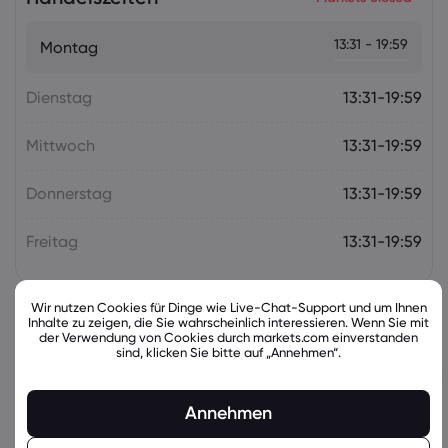
Markets.com Support Team
2025 Jul 05, 21:00
Wochenausblick: Der Fokus der
13:31 - 19:59
Montag
Geldpolitik richtet sich auf die RBA und
die RBNZ
Dienstag
Forex
Indizes
13:31-19:59
Mittwoch
13:31-19:59
Donnerstag
13:31-19:59
Freitag
13:31-19:59
Wir nutzen Cookies für Dinge wie Live-Chat-Support und um Ihnen
Inhalte zu zeigen, die Sie wahrscheinlich interessieren. Wenn Sie mit
Ähnliche Instrumente
der Verwendung von Cookies durch markets.com einverstanden
sind, klicken Sie bitte auf „Annehmen“.
Basiswert
Verkaufen
Kaufen
Veränderung in
Annehmen