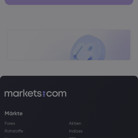
Märkte
Forex
Aktien
Rohstoffe
Indizes