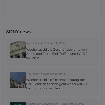
SONY news
Alec Malloy
2021 Apr 25, 07:06
Wochenausblick: Geschäftsberichte von
Apple und Tesla, Fed-Treffen und US-BIP
im Fokus
Alec Malloy
2021 Jan 31, 06:42
Wochenausblick: Zinsentscheidung der
BoE, Earnings Season geht weiter &#038;
Beschäftigungszahlen
Markets.com Support Team
2020 Oct 25, 07:09