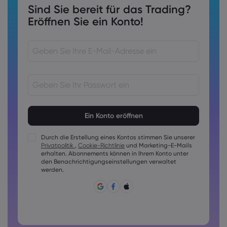
Sind Sie bereit für das Trading?
Eröffnen Sie ein Konto!
Kennwörter müssen 8 bis 15 Zeichen lang sein
Kennwörter müssen mindestens 1 Ziffer enthalten
Kennwörter müssen mindestens 1 Großbuchstaben
Durch die Erstellung eines Kontos stimmen Sie unserer
enthalten
Privatpolitik
,
Cookie-Richtlinie
und Marketing-E-Mails
Kennwörter müssen mindestens 1 Kleinbuchstaben enthalten
erhalten. Abonnements können in Ihrem Konto unter
den Benachrichtigungseinstellungen verwaltet
Das Passwort muss folgende Zeichen enthalten ~!@#£
werden.
%^&amp;*()_-+=:;&lt;&gt;{,[]?,.
Passwörter dürfen nicht allgemein geläufig sein
Das Passwort darf keine nicht-lateinischen Zeichen
enthalten
Passwörter dürfen keine Leerzeichen enthalten