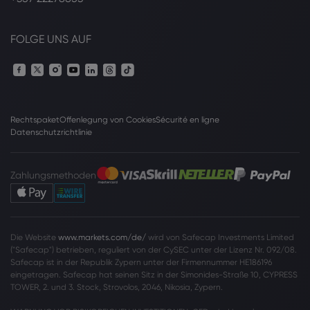
FOLGE UNS AUF
Rechtspaket
Offenlegung von Cookies
Sécurité en ligne
Datenschutzrichtlinie
Zahlungsmethoden
Die Website
www.markets.com/de/
wird von Safecap Investments Limited
("Safecap") betrieben, reguliert von der CySEC unter der Lizenz Nr. 092/08.
Safecap ist in der Republik Zypern unter der Firmennummer HE186196
eingetragen. Safecap hat seinen Sitz in der Simonides-Straße 10, CYPRESS
TOWER, 2. und 3. Stock, Strovolos, 2046, Nikosia, Zypern.