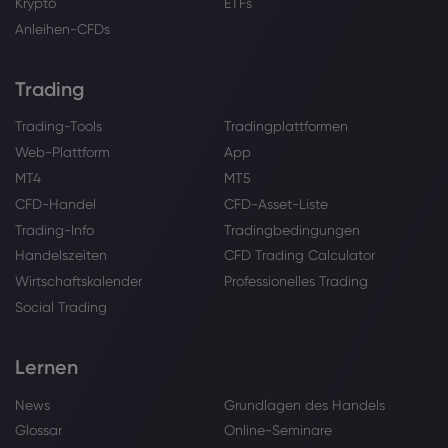
Krypto
ETFs
Anleihen-CFDs
Trading
Trading-Tools
Tradingplattformen
Web-Plattform
App
MT4
MT5
CFD-Handel
CFD-Asset-Liste
Trading-Info
Tradingbedingungen
Handelszeiten
CFD Trading Calculator
Wirtschaftskalender
Professionelles Trading
Social Trading
Lernen
News
Grundlagen des Handels
Glossar
Online-Seminare