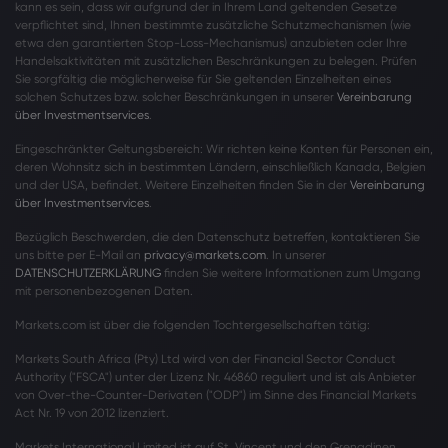
kann es sein, dass wir aufgrund der in Ihrem Land geltenden Gesetze
verpflichtet sind, Ihnen bestimmte zusätzliche Schutzmechanismen (wie
etwa den garantierten Stop-Loss-Mechanismus) anzubieten oder Ihre
Handelsaktivitäten mit zusätzlichen Beschränkungen zu belegen. Prüfen
Sie sorgfältig die möglicherweise für Sie geltenden Einzelheiten eines
solchen Schutzes bzw. solcher Beschränkungen in unserer
Vereinbarung
über Investmentservices
.
Eingeschränkter Geltungsbereich: Wir richten keine Konten für Personen ein,
deren Wohnsitz sich in bestimmten Ländern, einschließlich Kanada, Belgien
und der USA, befindet. Weitere Einzelheiten finden Sie in der
Vereinbarung
über Investmentservices
.
Bezüglich Beschwerden, die den Datenschutz betreffen, kontaktieren Sie
uns bitte per E-Mail an
privacy@markets.com
. In unserer
DATENSCHUTZERKLÄRUNG
finden Sie weitere Informationen zum Umgang
mit personenbezogenen Daten.
Markets.com ist über die folgenden Tochtergesellschaften tätig:
Markets South Africa (Pty) Ltd wird von der Financial Sector Conduct
Authority ("FSCA") unter der Lizenz Nr. 46860 reguliert und ist als Anbieter
von Over-the-Counter-Derivaten ("ODP") im Sinne des Financial Markets
Act Nr. 19 von 2012 lizenziert.
Markets International Limited ist auf St. Vincent und den Grenadinen