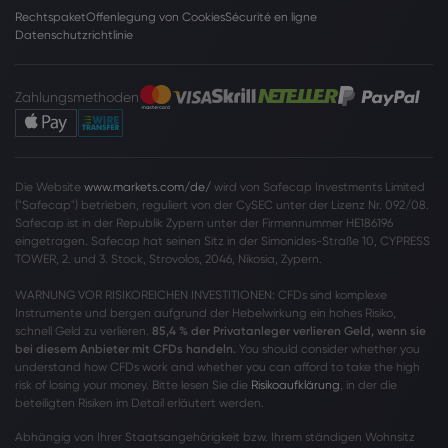
Rechtspaket
Offenlegung von Cookies
Sécurité en ligne
Datenschutzrichtlinie
Zahlungsmethoden
Die Website
www.markets.com/de/
wird von Safecap Investments Limited
("Safecap") betrieben, reguliert von der CySEC unter der Lizenz Nr. 092/08.
Safecap ist in der Republik Zypern unter der Firmennummer HE186196
eingetragen. Safecap hat seinen Sitz in der Simonides-Straße 10, CYPRESS
TOWER, 2. und 3. Stock, Strovolos, 2046, Nikosia, Zypern.
WARNUNG VOR RISIKOREICHEN INVESTITIONEN: CFDs sind komplexe
Instrumente und bergen aufgrund der Hebelwirkung ein hohes Risiko,
schnell Geld zu verlieren.
85,4 % der Privatanleger verlieren Geld, wenn sie
bei diesem Anbieter mit CFDs handeln.
You should consider whether you
understand how CFDs work and whether you can afford to take the high
risk of losing your money. Bitte lesen Sie die
Risikoaufklärung
, in der die
beteiligten Risiken im Detail erläutert werden.
Abhängig von Ihrer Staatsangehörigkeit bzw. Ihrem ständigen Wohnsitz