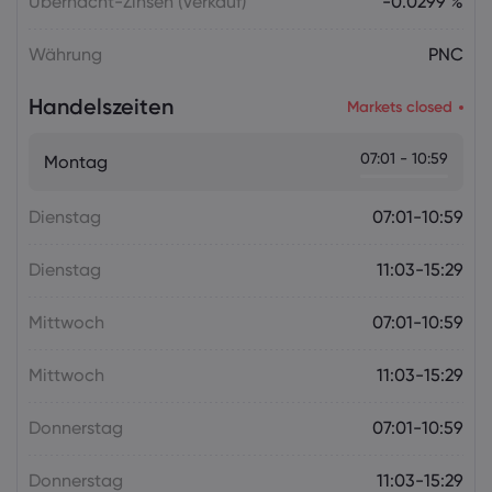
Übernacht-Zinsen (Verkauf)
-0.0299 %
Königreich im Fokus
Forex
Indizes
Währung
PNC
Handelszeiten
Markets closed
Markets.com Support Team
2025 Jul 05, 21:00
Wochenausblick: Der Fokus der
07:01 - 10:59
Montag
Geldpolitik richtet sich auf die RBA und
die RBNZ
Dienstag
Forex
Indizes
07:01-10:59
Dienstag
11:03-15:29
Mittwoch
07:01-10:59
Mittwoch
11:03-15:29
Donnerstag
07:01-10:59
Donnerstag
11:03-15:29