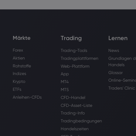
Trading
Lernen
Märkte
Forex
Trading-Tools
News
Aktien
Tradingplattformen
Grundlagen d
Handels
Rohstoffe
Web-Plattform
Glossar
Indizes
App
Online-Semin
Krypto
MT4
Traders' Clinic
ETFs
MT5
Anleihen-CFDs
CFD-Handel
CFD-Asset-Liste
Trading-Info
Tradingbedingungen
Handelszeiten