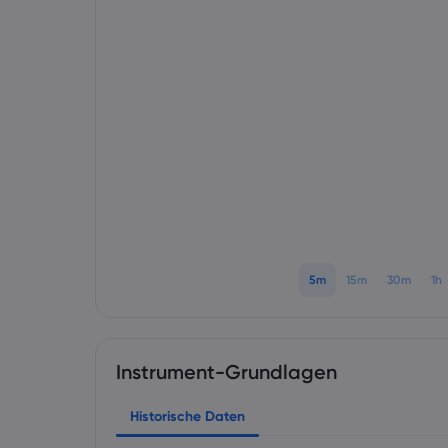
5m
15m
30m
1h
Instrument-Grundlagen
Historische Daten