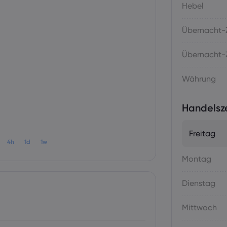
Hebel
Übernacht-Z
Übernacht-Z
Währung
Handelsz
Freitag
4h
1d
1w
Montag
Dienstag
Mittwoch