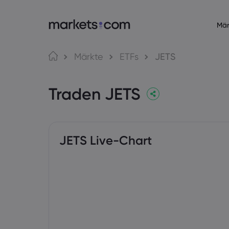
Mär
Über Markets.com
Trading
Märkte
ETFs
JETS
Warum markets.com?
Web-Plattf
Traden JETS
Globales Angebot
App
Unsere Gruppe
MT4
Impressum
MT5
Auszeichnungen und Medien
Social Trad
JETS Live-Chart