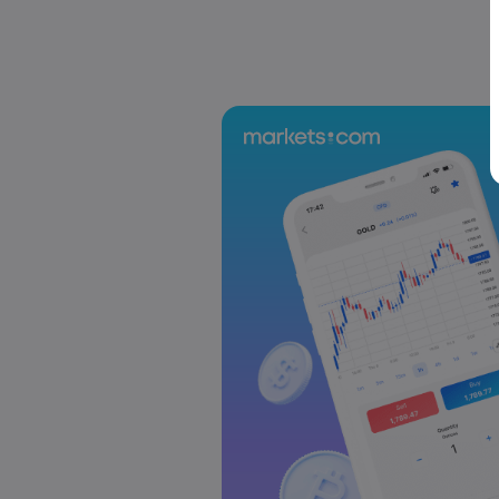
Wochenausblick: Japan-Wahl, EZB-Zi
Forex
Indizes
Markets.com Support Team
2025 Jul 12, 21:00
Wochenausblick: Inflationsdaten au
Vereinigten Königreich im Fokus
Forex
Indizes
Markets.com Support Team
2025 Jul 05, 21:00
Wochenausblick: Der Fokus der Geldpol
RBNZ
Forex
Indizes