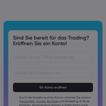
Sind Sie bereit für das Trading?
Eröffnen Sie ein Konto!
Kennwörter müssen 8 bis 15 Zeichen lang sein
Kennwörter müssen mindestens 1 Ziffer enthalten
Kennwörter müssen mindestens 1 Großbuchstaben
Durch die Erstellung eines Kontos stimmen Sie unserer
enthalten
Privatpolitik
,
Cookie-Richtlinie
und Marketing-E-Mails
Kennwörter müssen mindestens 1 Kleinbuchstaben enthalten
erhalten. Abonnements können in Ihrem Konto unter