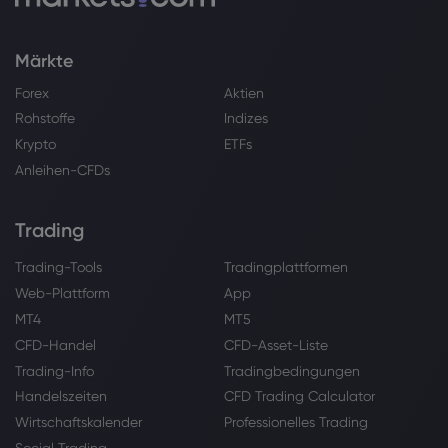
Märkte
Forex
Aktien
Rohstoffe
Indizes
Krypto
ETFs
Anleihen-CFDs
Trading
Trading-Tools
Tradingplattformen
Web-Plattform
App
MT4
MT5
CFD-Handel
CFD-Asset-Liste
Trading-Info
Tradingbedingungen
Handelszeiten
CFD Trading Calculator
Wirtschaftskalender
Professionelles Trading