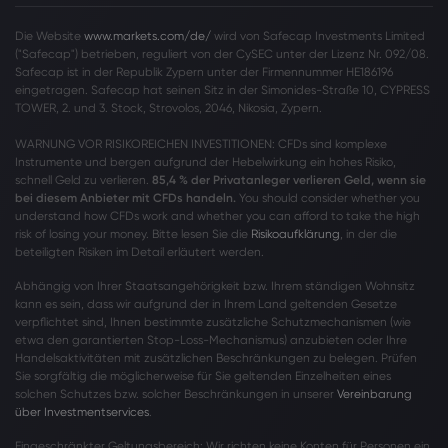
Die Website
www.markets.com/de/
wird von Safecap Investments Limited
("Safecap") betrieben, reguliert von der CySEC unter der Lizenz Nr. 092/08.
Safecap ist in der Republik Zypern unter der Firmennummer HE186196
eingetragen. Safecap hat seinen Sitz in der Simonides-Straße 10, CYPRESS
TOWER, 2. und 3. Stock, Strovolos, 2046, Nikosia, Zypern.
WARNUNG VOR RISIKOREICHEN INVESTITIONEN: CFDs sind komplexe
Instrumente und bergen aufgrund der Hebelwirkung ein hohes Risiko,
schnell Geld zu verlieren.
85,4 % der Privatanleger verlieren Geld, wenn sie
bei diesem Anbieter mit CFDs handeln.
You should consider whether you
understand how CFDs work and whether you can afford to take the high
risk of losing your money. Bitte lesen Sie die
Risikoaufklärung
, in der die
beteiligten Risiken im Detail erläutert werden.
Abhängig von Ihrer Staatsangehörigkeit bzw. Ihrem ständigen Wohnsitz
kann es sein, dass wir aufgrund der in Ihrem Land geltenden Gesetze
verpflichtet sind, Ihnen bestimmte zusätzliche Schutzmechanismen (wie
etwa den garantierten Stop-Loss-Mechanismus) anzubieten oder Ihre
Handelsaktivitäten mit zusätzlichen Beschränkungen zu belegen. Prüfen
Sie sorgfältig die möglicherweise für Sie geltenden Einzelheiten eines
solchen Schutzes bzw. solcher Beschränkungen in unserer
Vereinbarung
über Investmentservices
.
Eingeschränkter Geltungsbereich: Wir richten keine Konten für Personen ein,