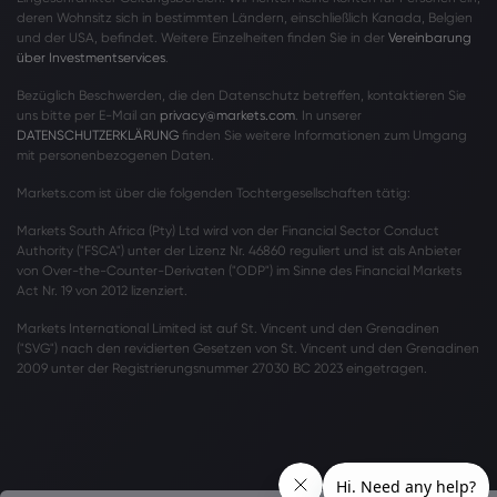
deren Wohnsitz sich in bestimmten Ländern, einschließlich Kanada, Belgien
und der USA, befindet. Weitere Einzelheiten finden Sie in der
Vereinbarung
über Investmentservices
.
Bezüglich Beschwerden, die den Datenschutz betreffen, kontaktieren Sie
uns bitte per E-Mail an
privacy@markets.com
. In unserer
DATENSCHUTZERKLÄRUNG
finden Sie weitere Informationen zum Umgang
mit personenbezogenen Daten.
Markets.com ist über die folgenden Tochtergesellschaften tätig:
Markets South Africa (Pty) Ltd wird von der Financial Sector Conduct
Authority ("FSCA") unter der Lizenz Nr. 46860 reguliert und ist als Anbieter
von Over-the-Counter-Derivaten ("ODP") im Sinne des Financial Markets
Act Nr. 19 von 2012 lizenziert.
Markets International Limited ist auf St. Vincent und den Grenadinen
("SVG") nach den revidierten Gesetzen von St. Vincent und den Grenadinen
2009 unter der Registrierungsnummer 27030 BC 2023 eingetragen.