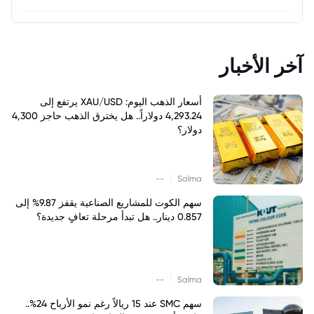
آخر الأخبار
أسعار الذهب اليوم: XAU/USD يرتفع إلى
4,293.24 دولاراً.. هل يخترق الذهب حاجز 4,300
دولار؟
|
--
Salma
سهم الكوت للمشاريع الصناعية يقفز 9.87% إلى
0.857 دينار.. هل تبدأ مرحلة تعافٍ جديدة؟
|
--
Salma
سهم SMC عند 15 ريالاً رغم نمو الأرباح 24%..