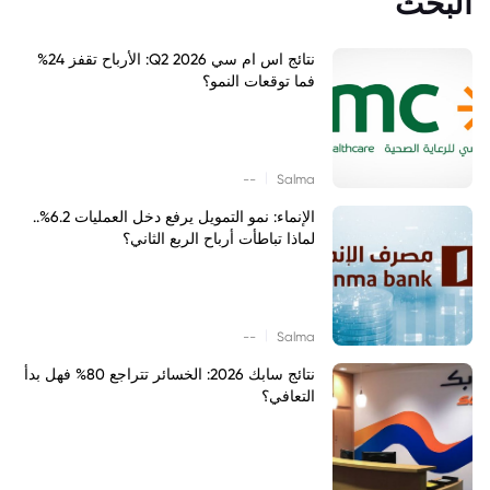
البحث
نتائج اس ام سي Q2 2026: الأرباح تقفز 24%
فما توقعات النمو؟
|
--
Salma
الإنماء: نمو التمويل يرفع دخل العمليات 6.2%..
لماذا تباطأت أرباح الربع الثاني؟
|
--
Salma
نتائج سابك 2026: الخسائر تتراجع 80% فهل بدأ
التعافي؟