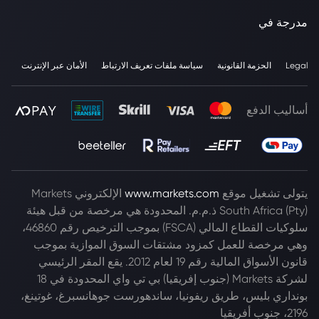
مدرجة في
Legal
الحزمة القانونية
سياسة ملفات تعريف الارتباط
الأمان عبر الإنترنت
أساليب الدفع
يتولى تشغيل موقع
www.markets.com
الإلكتروني Markets
South Africa (Pty) ذ.م.م. المحدودة هي مرخصة من قبل هيئة
سلوكيات القطاع المالي (FSCA) بموجب الترخيص رقم 46860،
وهي مرخصة للعمل كمزود مشتقات السوق الموازية بموجب
قانون الأسواق المالية رقم 19 لعام 2012. يقع المقر الرئيسي
لشركة Markets (جنوب إفريقيا) بي تي واي المحدودة في 18
بونداري بليس، طريق ريفونيا، ساندهورست جوهانسبرغ، غوتينغ،
2196، جنوب أفريقيا