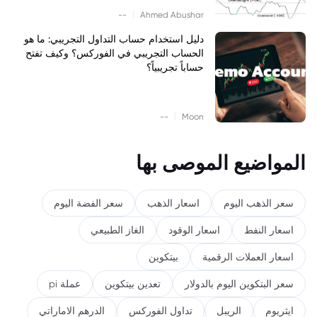
|
--
Ahmed Abushar
دليل استخدام حساب التداول التجريبي: ما هو
الحساب التجريبي في الفوركس؟ وكيف تفتح
حساباً تجريبياً؟
|
--
Moon
المواضيع الموصى بها
سعر الذهب اليوم
اسعار الذهب
سعر الفضة اليوم
اسعار النفط
اسعار الوقود
الغاز الطبيعي
اسعار العملات الرقمية
بيتكوين
سعر البتكوين اليوم بالدولار
تعدين بيتكوين
عملة pi
ايثريوم
الريبل
تداول الفوركس
الدرهم الاماراتي