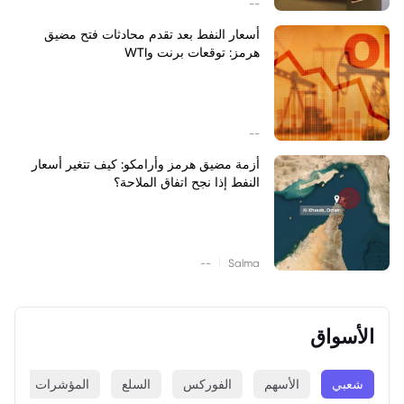
--
أسعار النفط بعد تقدم محادثات فتح مضيق
هرمز: توقعات برنت وWTI
--
أزمة مضيق هرمز وأرامكو: كيف تتغير أسعار
النفط إذا نجح اتفاق الملاحة؟
|
--
Salma
الأسواق
شعبي
الأسهم
الفوركس
السلع
المؤشرات
ا