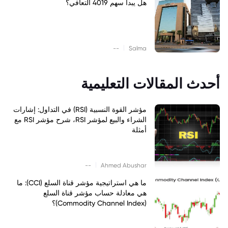
هل يبدأ سهم 4019 التعافي؟
|
--
Salma
أحدث المقالات التعليمية
مؤشر القوة النسبية (RSI) في التداول: إشارات
الشراء والبيع لمؤشر RSI، شرح مؤشر RSI مع
أمثلة
|
--
Ahmed Abushar
ما هي استراتيجية مؤشر قناة السلع (CCI): ما
هي معادلة حساب مؤشر قناة السلع
(Commodity Channel Index)؟