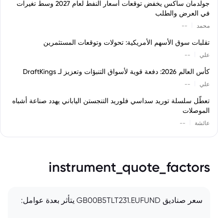
جولدمان ساكس يخفض توقعات أسعار النفط لعام 2027 وسط تغيرات
في العرض والطلب
|
محمد
--
تقلبات سوق الأسهم الأمريكية: تحولات وتوقعات المستثمرين
|
علي
--
كأس العالم 2026: دفعة قوية لأسواق التنبؤات وتعزيز لـ DraftKings
|
علي
--
تعطّل سلسلة توريد سداسي فلوريد التنجستن الياباني يهدد صناعة أشباه
الموصلات
|
عائشة
--
instrument_quote_factors
سعر صناديق GB00B5TLT231.EUFUND يتأثر بعدة عوامل: