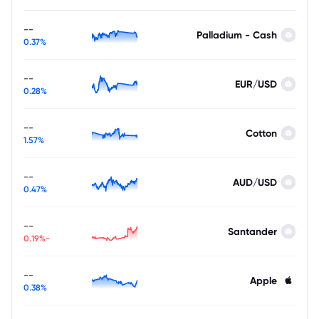
--
Palladium - Cash
0.37%
--
EUR/USD
0.28%
--
Cotton
1.57%
--
AUD/USD
0.47%
--
Santander
-0.19%
--
Apple
0.38%