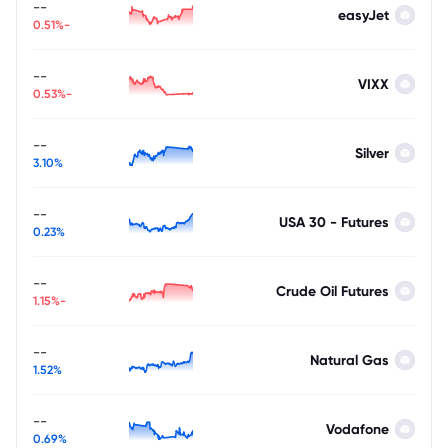
--
easyJet
-0.51%
--
VIXX
-0.53%
--
Silver
3.10%
--
USA 30 - Futures
0.23%
--
Crude Oil Futures
-1.15%
--
Natural Gas
1.52%
--
Vodafone
0.69%