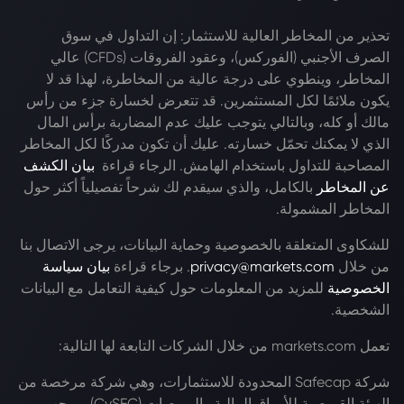
تحذير من المخاطر العالية للاستثمار: إن التداول في سوق
الصرف الأجنبي (الفوركس)، وعقود الفروقات (CFDs) عالي
المخاطر، وينطوي على درجة عالية من المخاطرة، لهذا قد لا
يكون ملائمًا لكل المستثمرين. قد تتعرض لخسارة جزء من رأس
مالك أو كله، وبالتالي يتوجب عليك عدم المضاربة برأس المال
الذي لا يمكنك تحمّل خسارته. عليك أن تكون مدركًا لكل المخاطر
المصاحبة للتداول باستخدام الهامش. الرجاء قراءة
بيان الكشف
عن المخاطر
بالكامل، والذي سيقدم لك شرحاً تفصيلياً أكثر حول
المخاطر المشمولة.
للشكاوى المتعلقة بالخصوصية وحماية البيانات، يرجى الاتصال بنا
من خلال
privacy@markets.com
. برجاء قراءة
بيان سياسة
الخصوصية
للمزيد من المعلومات حول كيفية التعامل مع البيانات
الشخصية.
تعمل markets.com من خلال الشركات التابعة لها التالية:
شركة Safecap المحدودة للاستثمارات، وهي شركة مرخصة من
الهيئة القبرصية للأوراق المالية والبورصات (CySEC) بموجب