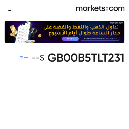
GB00B5TLT231
--
$
%
--