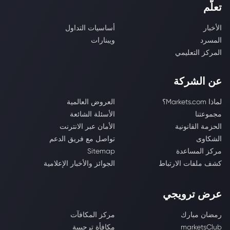
تعلّم
الأخبار
أساسيات التداول
المسرد
ويبنارات
المركز التعليمي
عن الشركة
لماذا Markets.com؟
العروض العالمية
مجموعتنا
الأسئلة الشائعة
الحزمة القانونية
الأمان عبر الانترنت
الشكاوى
تواصل مع فريق الدعم
مركز المساعدة
Sitemap
كشف ملفات الارتباط
الجوائز والأخبار الإعلامية
عرض ترويجي
رمضان مبارك
مركز المكافآت
marketsClub
مكافأة ترحيبية