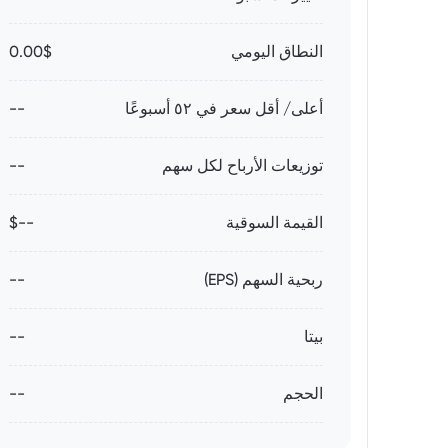
النطاق اليومي
0.00$
أعلى/ أقل سعر في ٥٢ أسبوعًا
--
توزيعات الأرباح لكل سهم
--
القيمة السوقية
--$
ربحية السهم (EPS)
--
بيتا
--
الحجم
--