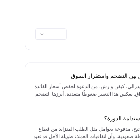
ق بين التضخم واستقرار السوق
فيدرالي، كيفن وارش، من الدعوة لخفض أسعار الفائدة
واق. يعكس هذا التغيير ضغوطًا متعددة، أبرزها التضخم
رق الأوسط، التي تقيد خيارات خفض الفائدة أو خفض
مع التركيز على الحفاظ على أسعار الفائدة مرتفعة
ستدامة الدورة؟
حيح، مدفوعة بعوامل مثل الطلب المتزايد من قطاع
ة صعودية، وأن اتفاقيات العملاء طويلة الأجل قد تعيد