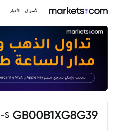
الأسواق
الأخبار
GB00B1XG8G39
--
$