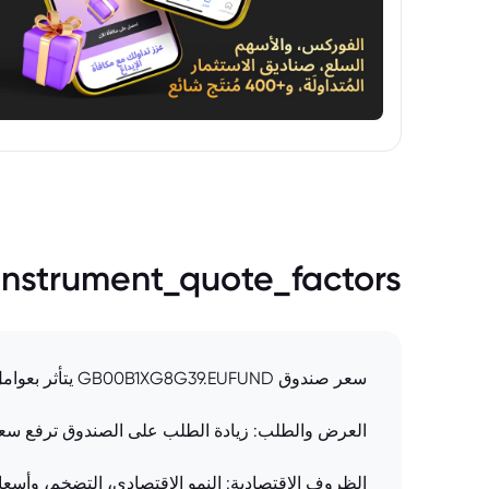
instrument_quote_factors
سعر صندوق GB00B1XG8G39.EUFUND يتأثر بعوامل عديدة: أداء الأصول: قيمة الأوراق المالية التي يحملها الصندوق (أسهم، سندات) تؤثر مباشرة على سعره.
العرض والطلب: زيادة الطلب على الصندوق ترفع سعره
الظروف الاقتصادية: النمو الاقتصادي، التضخم، وأسعار