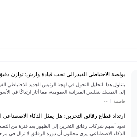
بولصة الاحتياطي الفيدرالي تحت قيادة وارش: توازن دقي
يتناول هذا التحليل التحول في لهجة الرئيس الجديد للاحتياطي ال
إلى التمسك بتقليص الميزانية العمومية، مما أثار ارتباكًا في الأس
المستمر، والعجز المالي الكبير، والتوترات الجيوسياسية في الش
|
فاطمة
--
الميزانية بشكل حاد. يتنبأ الخبراء بفترة ترقب للسياسة النقدية، 
وتجنب التدابير الاستفزازية التي قد تزعزع استقرار السوق.
ارتداد قطاع رقائق التخزين: هل يمثل الذكاء الاصطناعي ا
تعود أسهم شركات رقائق التخزين إلى الظهور بعد فترة من التص
الذكاء الاصطناعي. يرى محللون أن دورة الرقائق لا تزال في مرحل