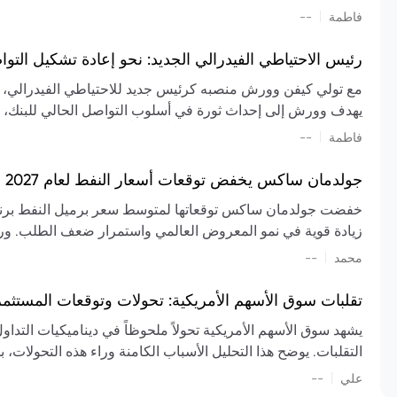
تشكيل تقييم الصناعة، مع توقعات بارتفاع مستمر في الأسعار عل
|
فاطمة
--
المعروض.
رئيس الاحتياطي الفيدرالي الجديد: نحو إعادة تشكيل التو
مع تولي كيفن وورش منصبه كرئيس جديد للاحتياطي الفيدرالي، تتجه
يهدف وورش إلى إحداث ثورة في أسلوب التواصل الحالي للبنك، مع
السياسة ويمنح البنك المركزي دوراً مبالغاً فيه. يسعى إلى إعاد
|
فاطمة
--
وتواترها، بهدف تقليل الاعتماد على إشارات السوق المسبقة وتعزيز
جولدمان ساكس يخفض توقعات أسعار النفط لعام 2027 وسط تغيرات في العرض والطلب
زيادة قوية في نمو المعروض العالمي واستمرار ضعف الطلب. ور
|
محمد
--
عام 2026. يشير التقرير أيضًا إلى أن تأثير اضطرابات الن
العالمية في الربع الثاني بلغت 
تقلبات سوق الأسهم الأمريكية: تحولات وتوقعات المستثم
سابقًا. من المتوقع عودة صادرات دول الخليج إلى طبيعتها بحل
يشهد سوق الأسهم الأمريكية تحولاً ملحوظاً في ديناميكيات التدا
عدم اليقين الجيوسياسي يمكن أن يؤدي إلى تقلبات سعرية حادة، 
التقلبات. يوضح هذا التحليل الأسباب الكامنة وراء هذه التحولات، ب
استمرار الاضطرابات، وسيناريوهات لانخفاض الأسعار في حال
|
علي
إضافي.
--