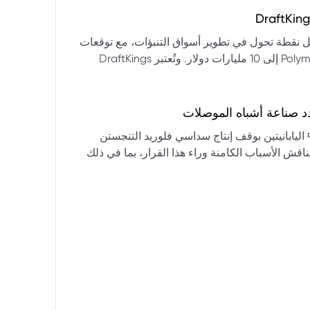
التكنولوجيا:** فقدت الأسهم التكنولوجية الكبرى قوتها الرائدة، وأصبحت حركاتها السعرية متقلبة. * **زيادة تقلب
المؤشرات:** بلغ تذبذب مؤشر S&P 500 مستويات قياسية، مما يشير إلى انخفاض كبير في استقرار السوق. * **عوامل
ديث من بيرنشتاين إلى أن كأس العالم 2026 قد تمثل نقطة تحول في تطوير أسواق التنبؤات، مع توقعات
وبيانات التوظيف، تضع المستثمرين في حالة صراع بين
بأن تصل حجم الرهانات الأمريكية في أسواق مثل Kalshi و Polymarket إلى 10 مليارات دولار. وتُعتبر DraftKings
داول القطاعات وتبادل الأنماط، مع تباعد آراء المستثمرين حول
 الحصرية باللغة الإسبانية، بالإضافة إلى توسعها في
يدرالي:** يترقب السوق قرارات مجلس الاحتياطي الفيدرالي ومؤتمراته
لاتجاه المستقبلي. * **تحذيرات محللي وول ستريت:** تصاعد التشاؤم بين محللي وول
د صناعة أشباه الموصلات
يستعرض هذا التحليل تداعيات قرار شركتي關東電化 و中央硝子 اليابانيتين بوقف إنتاج سداسي فلوريد التنجستن
يناقش الأسباب الكامنة وراء هذا القرار، بما في ذلك
ة الأمد في تأمين الإمدادات. كما يسلط الضوء على
المخاطر التي تواجه شركات الرقائق الكبرى مثل سامسونج، وSK Hynix، وTSMC، والحاجة الملحة لإيجاد بدائل. ويتطرق
لية، وآفاق إعادة هيكلة سلسلة التوريد العالمية نحو
كون طويلة الأمد ومكلفة.