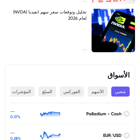
--
تحليل وتوقعات سعر سهم انفيديا (NVDA)
لعام 2026
--
الأسواق
شعبي
الأسهم
الفوركس
السلع
المؤشرات
ا
--
Palladium - Cash
0.37%
--
EUR/USD
0.28%