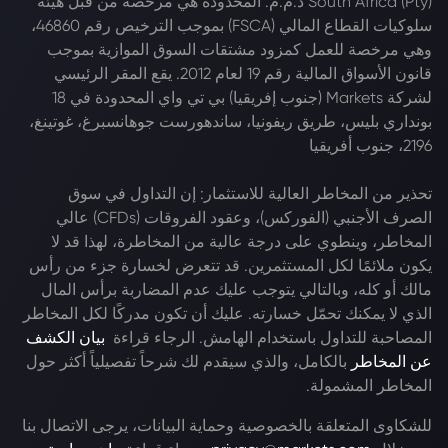
South Africa (Pty) ذ.م.م. المحدودة هي مرخصة من قبل هيئة
سلوكيات القطاع المالي (FSCA) بموجب الترخيص رقم 46860،
وهي مرخصة للعمل كمزود مشتقات السوق الموازية بموجب
قانون الأسواق المالية رقم 19 لعام 2012. يقع المقر الرئيسي
لشركة Markets (جنوب إفريقيا) بي تي واي المحدودة في 18
بونداري بليس، طريق ريفونيا، ساندهورست جوهانسبرغ، غوتينغ،
2196، جنوب أفريقيا
تحذير من المخاطر العالية للاستثمار: إن التداول في سوق
الصرف الأجنبي (الفوركس)، وعقود الفروقات (CFDs) عالي
المخاطر، وينطوي على درجة عالية من المخاطرة، لهذا قد لا
يكون ملائمًا لكل المستثمرين. قد تتعرض لخسارة جزء من رأس
مالك أو كله، وبالتالي يتوجب عليك عدم المضاربة برأس المال
الذي لا يمكنك تحمّل خسارته. عليك أن تكون مدركًا لكل المخاطر
المصاحبة للتداول باستخدام الهامش. الرجاء قراءة
بيان الكشف
عن المخاطر
بالكامل، والذي سيقدم لك شرحاً تفصيلياً أكثر حول
المخاطر المشمولة.
للشكاوى المتعلقة بالخصوصية وحماية البيانات، يرجى الاتصال بنا