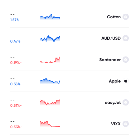
--
Cotton
1.57%
--
AUD/USD
0.47%
--
Santander
-0.19%
--
Apple
0.38%
--
easyJet
-0.51%
--
VIXX
-0.53%