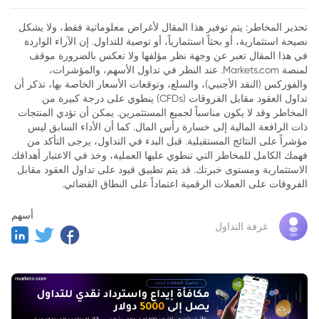
تحذير المخاطر: يتم توفير هذا المقال لأغراض معلوماتية فقط، ولا يشكل
نصيحة استثمارية، أو بحثاً استثمارياً، أو توصية للتداول. إن الآراء الواردة
في هذا المقال تعبر عن وجهة نظر مؤلفها ولا تعكس بالضرورة موقف
لمنصة Markets.com. عند النظر في تداول الأسهم، والمؤشرات،
والفوركس (النقد الأجنبي)، والسلع، وتوقعات الأسعار الخاصة بها، تذكر أن
تداول العقود مقابل الفروقات (CFDs) ينطوي على درجة كبيرة من
المخاطر وقد لا يكون مناسباً لجميع المستثمرين. يمكن أن تؤدي المنتجات
ذات الرافعة المالية إلى خسارة رأس المال. كما أن الأداء السابق ليس
مؤشراً على النتائج المستقبلية. قبل البدء في التداول، يرجى التأكد من
فهمك الكامل للمخاطر التي تنطوي عليها العملية، وخذ في الاعتبار أهدافك
الاستثمارية ومستوى خبرتك. قد يتم تطبيق قيود على تداول العقود مقابل
الفروقات على العملات الرقمية اعتماداً على النطاق القضائي.
أسهم
غرفة التداول