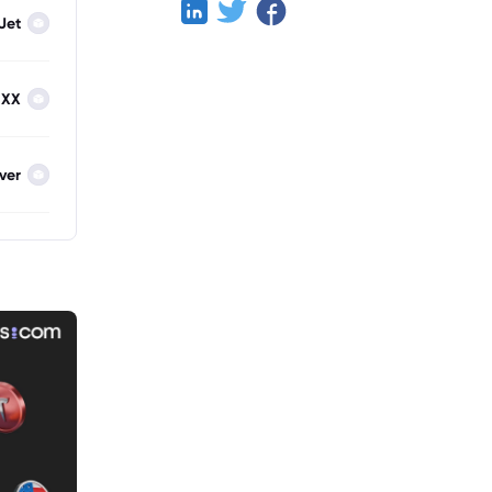
Jet
IXX
lver