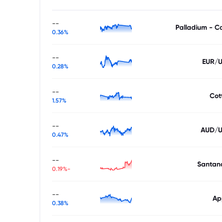
--
Palladium - C
0.36%
--
EUR/
0.28%
--
Cot
1.57%
--
AUD/
0.47%
--
Santan
-0.19%
--
Ap
0.38%