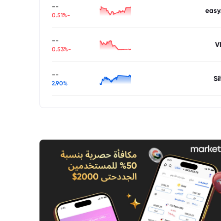
--
easy
-0.51%
--
V
-0.53%
--
Si
2.90%