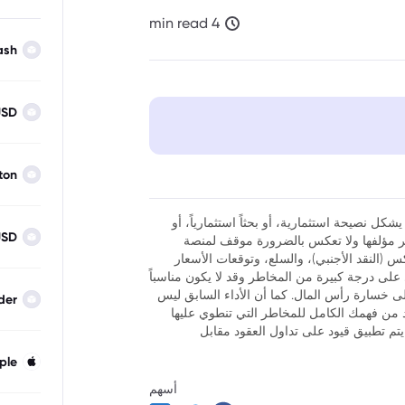
4 min read
ash
USD
ton
شكل نصيحة استثمارية، أو بحثاً استثمارياً، أو
USD
نظر مؤلفها ولا تعكس بالضرورة موقف لمنصة
فوركس (النقد الأجنبي)، والسلع، وتوقعات الأسعار
ر أن تداول العقود مقابل الفروقات (CFDs) ينطوي على درجة كبيرة من المخاطر وقد لا يكون مناسباً
لى خسارة رأس المال. كما أن الأداء السابق ليس
der
كد من فهمك الكامل للمخاطر التي تنطوي عليها
يتم تطبيق قيود على تداول العقود مقابل
ple
أسهم