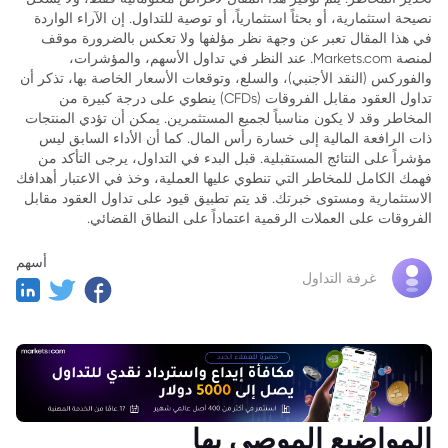
نصيحة استثمارية، أو بحثاً استثمارياً، أو توصية للتداول. إن الآراء الواردة
في هذا المقال تعبر عن وجهة نظر مؤلفها ولا تعكس بالضرورة موقف
لمنصة Markets.com. عند النظر في تداول الأسهم، والمؤشرات،
والفوركس (النقد الأجنبي)، والسلع، وتوقعات الأسعار الخاصة بها، تذكر أن
تداول العقود مقابل الفروقات (CFDs) ينطوي على درجة كبيرة من
المخاطر وقد لا يكون مناسباً لجميع المستثمرين. يمكن أن تؤدي المنتجات
ذات الرافعة المالية إلى خسارة رأس المال. كما أن الأداء السابق ليس
مؤشراً على النتائج المستقبلية. قبل البدء في التداول، يرجى التأكد من
فهمك الكامل للمخاطر التي تنطوي عليها العملية، وخذ في الاعتبار أهدافك
الاستثمارية ومستوى خبرتك. قد يتم تطبيق قيود على تداول العقود مقابل
الفروقات على العملات الرقمية اعتماداً على النطاق القضائي.
أسهم
غرفة التداول
المواضيع الموصى بها