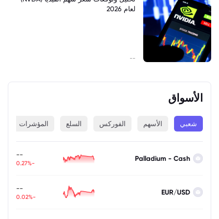
لعام 2026
--
الأسواق
شعبي
الأسهم
الفوركس
السلع
المؤشرات
ا
--
Palladium - Cash
-0.27%
--
EUR/USD
-0.02%