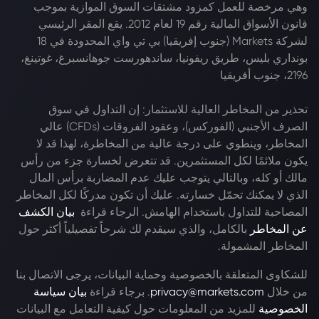
وهي مرخصة للعمل كمزود مشتقات السوق الموازية بموجب
قانون الأسواق المالية رقم 19 لعام 2012. يقع المقر الرئيسي
لشركة Markets (جنوب إفريقيا) بي تي واي المحدودة في 18
بونداري بليس، طريق ريفونيا، ساندهورست جوهانسبرغ، غوتينغ،
2196، جنوب أفريقيا
تحذير من المخاطر العالية للاستثمار: إن التداول في سوق
الصرف الأجنبي (الفوركس)، وعقود الفروقات (CFDs) عالي
المخاطر، وينطوي على درجة عالية من المخاطرة، لهذا قد لا
يكون ملائمًا لكل المستثمرين. قد تتعرض لخسارة جزء من رأس
مالك أو كله، وبالتالي يتوجب عليك عدم المضاربة برأس المال
الذي لا يمكنك تحمّل خسارته. عليك أن تكون مدركًا لكل المخاطر
المصاحبة للتداول باستخدام الهامش. الرجاء قراءة
بيان الكشف
عن المخاطر
بالكامل، والذي سيقدم لك شرحاً تفصيلياً أكثر حول
المخاطر المشمولة.
للشكاوى المتعلقة بالخصوصية وحماية البيانات، يرجى الاتصال بنا
من خلال
privacy@markets.com
. برجاء قراءة
بيان سياسة
الخصوصية
للمزيد من المعلومات حول كيفية التعامل مع البيانات