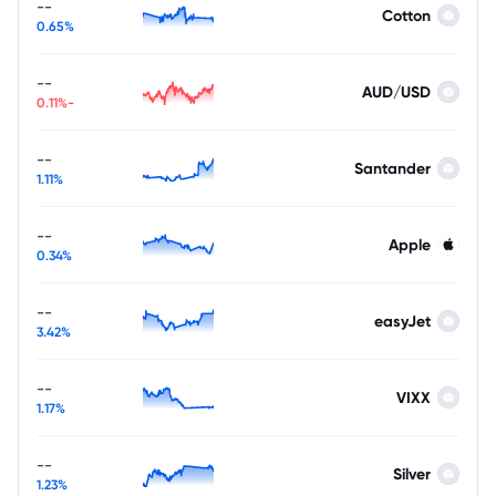
--
Cotton
0.65%
--
AUD/USD
-0.11%
--
Santander
1.11%
--
Apple
0.34%
--
easyJet
3.42%
--
VIXX
1.17%
--
Silver
1.23%