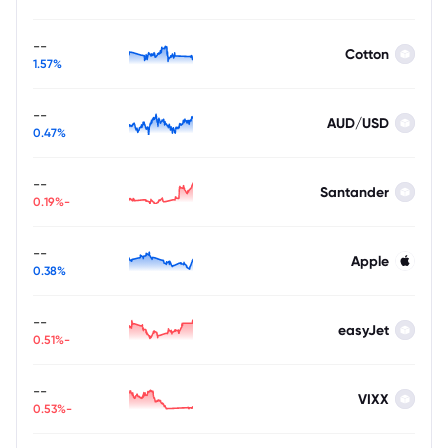
--
Cotton
1.57%
--
AUD/USD
0.47%
--
Santander
-0.19%
--
Apple
0.38%
--
easyJet
-0.51%
--
VIXX
-0.53%