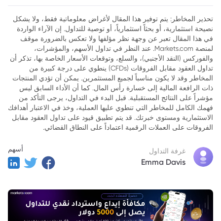
2. سياسات الاحتياطي الفيدرالي
تحذير المخاطر: يتم توفير هذا المقال لأغراض معلوماتية فقط، ولا يشكل
نصيحة استثمارية، أو بحثاً استثمارياً، أو توصية للتداول. إن الآراء الواردة
3. العوامل الاقتصادية العالمية
في هذا المقال تعبر عن وجهة نظر مؤلفها ولا تعكس بالضرورة موقف
4. معنويات المستهلك والأعمال
لمنصة Markets.com. عند النظر في تداول الأسهم، والمؤشرات،
والفوركس (النقد الأجنبي)، والسلع، وتوقعات الأسعار الخاصة بها، تذكر أن
5. المخاطر والتحديات المحتملة
تداول العقود مقابل الفروقات (CFDs) ينطوي على درجة كبيرة من
المخاطر وقد لا يكون مناسباً لجميع المستثمرين. يمكن أن تؤدي المنتجات
6. الخلاصة
ذات الرافعة المالية إلى خسارة رأس المال. كما أن الأداء السابق ليس
مؤشراً على النتائج المستقبلية. قبل البدء في التداول، يرجى التأكد من
فهمك الكامل للمخاطر التي تنطوي عليها العملية، وخذ في الاعتبار أهدافك
الاستثمارية ومستوى خبرتك. قد يتم تطبيق قيود على تداول العقود مقابل
الفروقات على العملات الرقمية اعتماداً على النطاق القضائي.
أسهم
غرفة التداول
Emma Davis