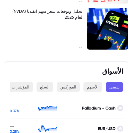
--
تحليل وتوقعات سعر سهم انفيديا (NVDA)
لعام 2026
--
الأسواق
شعبي
الأسهم
الفوركس
السلع
المؤشرات
ا
--
Palladium - Cash
0.37%
--
EUR/USD
0.28%