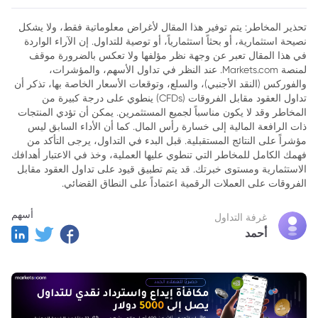
تحذير المخاطر: يتم توفير هذا المقال لأغراض معلوماتية فقط، ولا يشكل
نصيحة استثمارية، أو بحثاً استثمارياً، أو توصية للتداول. إن الآراء الواردة
في هذا المقال تعبر عن وجهة نظر مؤلفها ولا تعكس بالضرورة موقف
لمنصة Markets.com. عند النظر في تداول الأسهم، والمؤشرات،
والفوركس (النقد الأجنبي)، والسلع، وتوقعات الأسعار الخاصة بها، تذكر أن
تداول العقود مقابل الفروقات (CFDs) ينطوي على درجة كبيرة من
المخاطر وقد لا يكون مناسباً لجميع المستثمرين. يمكن أن تؤدي المنتجات
ذات الرافعة المالية إلى خسارة رأس المال. كما أن الأداء السابق ليس
مؤشراً على النتائج المستقبلية. قبل البدء في التداول، يرجى التأكد من
فهمك الكامل للمخاطر التي تنطوي عليها العملية، وخذ في الاعتبار أهدافك
الاستثمارية ومستوى خبرتك. قد يتم تطبيق قيود على تداول العقود مقابل
الفروقات على العملات الرقمية اعتماداً على النطاق القضائي.
أسهم
غرفة التداول
أحمد