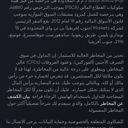
South Africa (Pty) ذ.م.م. المحدودة هي مرخصة من قبل هيئة
سلوكيات القطاع المالي (FSCA) بموجب الترخيص رقم 46860،
وهي مرخصة للعمل كمزود مشتقات السوق الموازية بموجب
قانون الأسواق المالية رقم 19 لعام 2012. يقع المقر الرئيسي
لشركة Markets (جنوب إفريقيا) بي تي واي المحدودة في 18
بونداري بليس، طريق ريفونيا، ساندهورست جوهانسبرغ، غوتينغ،
2196، جنوب أفريقيا
تحذير من المخاطر العالية للاستثمار: إن التداول في سوق
الصرف الأجنبي (الفوركس)، وعقود الفروقات (CFDs) عالي
المخاطر، وينطوي على درجة عالية من المخاطرة، لهذا قد لا
يكون ملائمًا لكل المستثمرين. قد تتعرض لخسارة جزء من رأس
مالك أو كله، وبالتالي يتوجب عليك عدم المضاربة برأس المال
الذي لا يمكنك تحمّل خسارته. عليك أن تكون مدركًا لكل المخاطر
المصاحبة للتداول باستخدام الهامش. الرجاء قراءة
بيان الكشف
عن المخاطر
بالكامل، والذي سيقدم لك شرحاً تفصيلياً أكثر حول
المخاطر المشمولة.
للشكاوى المتعلقة بالخصوصية وحماية البيانات، يرجى الاتصال بنا