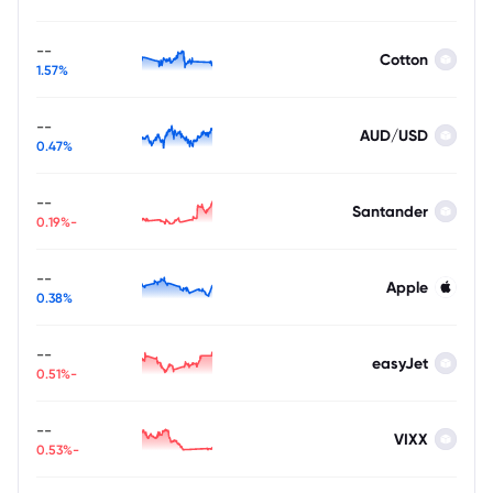
--
Cotton
1.57%
--
AUD/USD
0.47%
--
Santander
-0.19%
--
Apple
0.38%
--
easyJet
-0.51%
--
VIXX
-0.53%