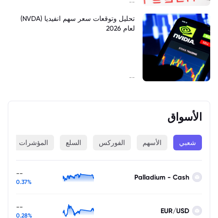
--
تحليل وتوقعات سعر سهم انفيديا (NVDA)
لعام 2026
--
الأسواق
شعبي
الأسهم
الفوركس
السلع
المؤشرات
ا
--
Palladium - Cash
0.37%
--
EUR/USD
0.28%