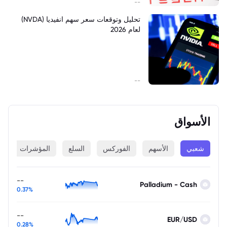
--
تحليل وتوقعات سعر سهم انفيديا (NVDA)
لعام 2026
--
الأسواق
شعبي
الأسهم
الفوركس
السلع
المؤشرات
ا
--
Palladium - Cash
0.37%
--
EUR/USD
0.28%