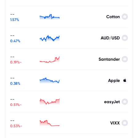
--
Cotton
1.57%
--
AUD/USD
0.47%
--
Santander
-0.19%
--
Apple
0.38%
--
easyJet
-0.51%
--
VIXX
-0.53%