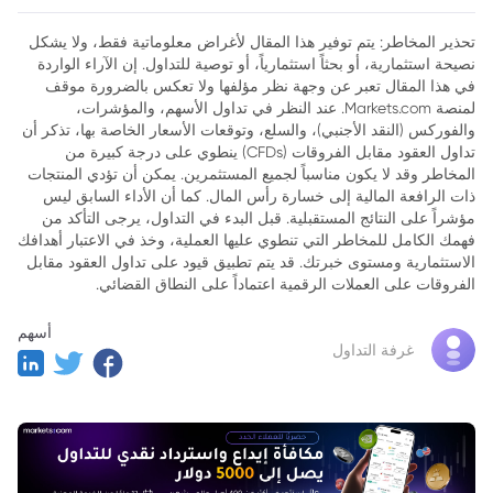
تحذير المخاطر: يتم توفير هذا المقال لأغراض معلوماتية فقط، ولا يشكل
نصيحة استثمارية، أو بحثاً استثمارياً، أو توصية للتداول. إن الآراء الواردة
في هذا المقال تعبر عن وجهة نظر مؤلفها ولا تعكس بالضرورة موقف
لمنصة Markets.com. عند النظر في تداول الأسهم، والمؤشرات،
والفوركس (النقد الأجنبي)، والسلع، وتوقعات الأسعار الخاصة بها، تذكر أن
تداول العقود مقابل الفروقات (CFDs) ينطوي على درجة كبيرة من
المخاطر وقد لا يكون مناسباً لجميع المستثمرين. يمكن أن تؤدي المنتجات
ذات الرافعة المالية إلى خسارة رأس المال. كما أن الأداء السابق ليس
مؤشراً على النتائج المستقبلية. قبل البدء في التداول، يرجى التأكد من
فهمك الكامل للمخاطر التي تنطوي عليها العملية، وخذ في الاعتبار أهدافك
الاستثمارية ومستوى خبرتك. قد يتم تطبيق قيود على تداول العقود مقابل
الفروقات على العملات الرقمية اعتماداً على النطاق القضائي.
أسهم
غرفة التداول