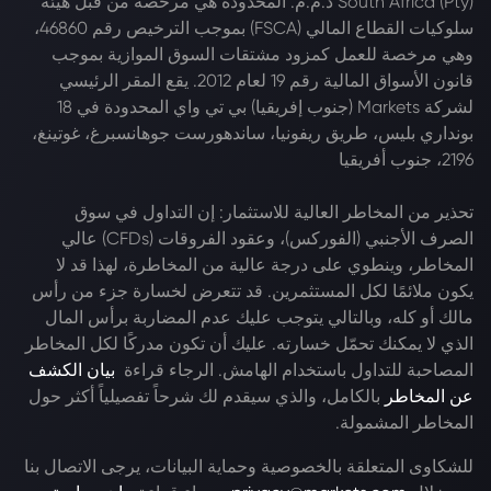
South Africa (Pty) ذ.م.م. المحدودة هي مرخصة من قبل هيئة
سلوكيات القطاع المالي (FSCA) بموجب الترخيص رقم 46860،
وهي مرخصة للعمل كمزود مشتقات السوق الموازية بموجب
قانون الأسواق المالية رقم 19 لعام 2012. يقع المقر الرئيسي
لشركة Markets (جنوب إفريقيا) بي تي واي المحدودة في 18
بونداري بليس، طريق ريفونيا، ساندهورست جوهانسبرغ، غوتينغ،
2196، جنوب أفريقيا
تحذير من المخاطر العالية للاستثمار: إن التداول في سوق
الصرف الأجنبي (الفوركس)، وعقود الفروقات (CFDs) عالي
المخاطر، وينطوي على درجة عالية من المخاطرة، لهذا قد لا
يكون ملائمًا لكل المستثمرين. قد تتعرض لخسارة جزء من رأس
مالك أو كله، وبالتالي يتوجب عليك عدم المضاربة برأس المال
الذي لا يمكنك تحمّل خسارته. عليك أن تكون مدركًا لكل المخاطر
المصاحبة للتداول باستخدام الهامش. الرجاء قراءة
بيان الكشف
عن المخاطر
بالكامل، والذي سيقدم لك شرحاً تفصيلياً أكثر حول
المخاطر المشمولة.
للشكاوى المتعلقة بالخصوصية وحماية البيانات، يرجى الاتصال بنا