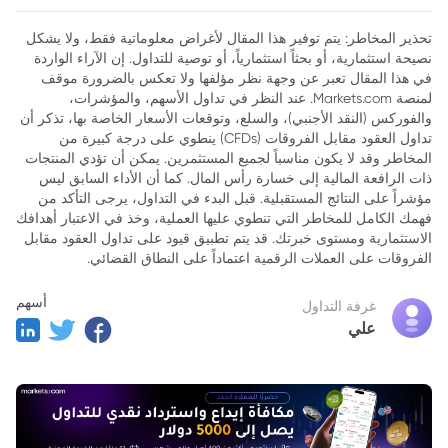
الفائدة
تحذير المخاطر: يتم توفير هذا المقال لأغراض معلوماتية فقط، ولا يشكل
نصيحة استثمارية، أو بحثاً استثمارياً، أو توصية للتداول. إن الآراء الواردة
في هذا المقال تعبر عن وجهة نظر مؤلفها ولا تعكس بالضرورة موقف
لمنصة Markets.com. عند النظر في تداول الأسهم، والمؤشرات،
والفوركس (النقد الأجنبي)، والسلع، وتوقعات الأسعار الخاصة بها، تذكر أن
تداول العقود مقابل الفروقات (CFDs) ينطوي على درجة كبيرة من
المخاطر وقد لا يكون مناسباً لجميع المستثمرين. يمكن أن تؤدي المنتجات
ذات الرافعة المالية إلى خسارة رأس المال. كما أن الأداء السابق ليس
مؤشراً على النتائج المستقبلية. قبل البدء في التداول، يرجى التأكد من
فهمك الكامل للمخاطر التي تنطوي عليها العملية، وخذ في الاعتبار أهدافك
الاستثمارية ومستوى خبرتك. قد يتم تطبيق قيود على تداول العقود مقابل
الفروقات على العملات الرقمية اعتماداً على النطاق القضائي.
أسهم
غرفة التداول
علي