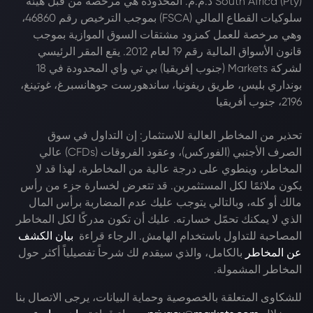
South Africa (Pty) ذ.م.م. المحدودة هي مرخصة من قبل هيئة
سلوكيات القطاع المالي (FSCA) بموجب الترخيص رقم 46860،
وهي مرخصة للعمل كمزود مشتقات السوق الموازية بموجب
قانون الأسواق المالية رقم 19 لعام 2012. يقع المقر الرئيسي
لشركة Markets (جنوب إفريقيا) بي تي واي المحدودة في 18
بونداري بليس، طريق ريفونيا، ساندهورست جوهانسبرغ، غوتينغ،
2196، جنوب أفريقيا
تحذير من المخاطر العالية للاستثمار: إن التداول في سوق
الصرف الأجنبي (الفوركس)، وعقود الفروقات (CFDs) عالي
المخاطر، وينطوي على درجة عالية من المخاطرة، لهذا قد لا
يكون ملائمًا لكل المستثمرين. قد تتعرض لخسارة جزء من رأس
مالك أو كله، وبالتالي يتوجب عليك عدم المضاربة برأس المال
الذي لا يمكنك تحمّل خسارته. عليك أن تكون مدركًا لكل المخاطر
المصاحبة للتداول باستخدام الهامش. الرجاء قراءة
بيان الكشف
عن المخاطر
بالكامل، والذي سيقدم لك شرحاً تفصيلياً أكثر حول
المخاطر المشمولة.
للشكاوى المتعلقة بالخصوصية وحماية البيانات، يرجى الاتصال بنا