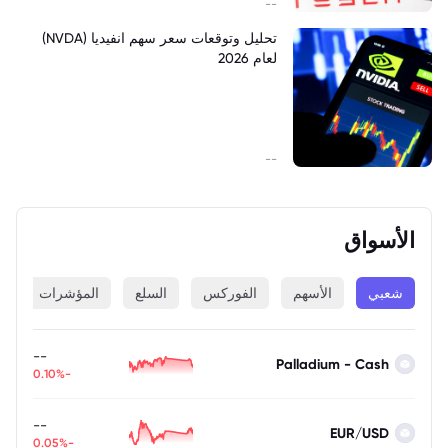
--
تحليل وتوقعات سعر سهم انفيديا (NVDA)
لعام 2026
--
الأسواق
شعبي
الأسهم
الفوركس
السلع
المؤشرات
ا
--
Palladium - Cash
-0.10%
--
EUR/USD
-0.05%