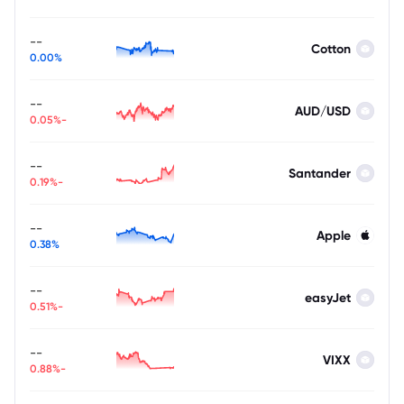
--
Cotton
0.00%
--
AUD/USD
-0.05%
--
Santander
-0.19%
--
Apple
0.38%
--
easyJet
-0.51%
--
VIXX
-0.88%