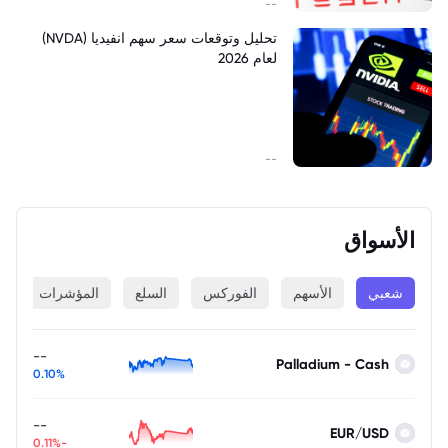
--
تحليل وتوقعات سعر سهم انفيديا (NVDA)
لعام 2026
--
الأسواق
شعبي
الأسهم
الفوركس
السلع
المؤشرات
ا
--
Palladium - Cash
0.10%
--
EUR/USD
-0.11%