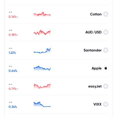
--
Cotton
-0.14%
--
AUD/USD
-0.18%
--
Santander
1.22%
--
Apple
0.64%
--
easyJet
-0.71%
--
VIXX
0.34%