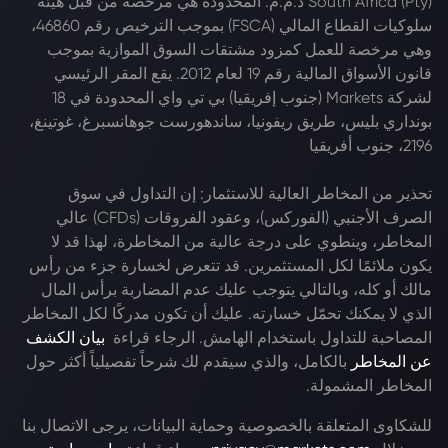
South Africa (Pty) ذ.م.م. المحدودة هي مرخصة من قبل هيئة
سلوكيات القطاع المالي (FSCA) بموجب الترخيص رقم 46860،
وهي مرخصة للعمل كمزود مشتقات السوق الموازية بموجب
قانون الأسواق المالية رقم 19 لعام 2012. يقع المقر الرئيسي
لشركة Markets (جنوب إفريقيا) بي تي واي المحدودة في 18
بونداري بليس، طريق ريفونيا، ساندهورست جوهانسبرغ، غوتينغ،
2196، جنوب أفريقيا
تحذير من المخاطر العالية للاستثمار: إن التداول في سوق
الصرف الأجنبي (الفوركس)، وعقود الفروقات (CFDs) عالي
المخاطر، وينطوي على درجة عالية من المخاطرة، لهذا قد لا
يكون ملائمًا لكل المستثمرين. قد تتعرض لخسارة جزء من رأس
مالك أو كله، وبالتالي يتوجب عليك عدم المضاربة برأس المال
الذي لا يمكنك تحمّل خسارته. عليك أن تكون مدركًا لكل المخاطر
المصاحبة للتداول باستخدام الهامش. الرجاء قراءة
بيان الكشف
عن المخاطر
بالكامل، والذي سيقدم لك شرحاً تفصيلياً أكثر حول
المخاطر المشمولة.
للشكاوى المتعلقة بالخصوصية وحماية البيانات، يرجى الاتصال بنا