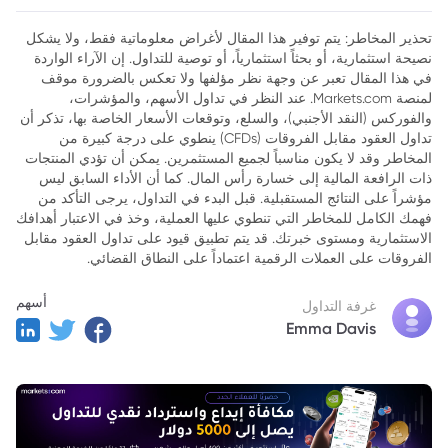
تحذير المخاطر: يتم توفير هذا المقال لأغراض معلوماتية فقط، ولا يشكل
نصيحة استثمارية، أو بحثاً استثمارياً، أو توصية للتداول. إن الآراء الواردة
في هذا المقال تعبر عن وجهة نظر مؤلفها ولا تعكس بالضرورة موقف
لمنصة Markets.com. عند النظر في تداول الأسهم، والمؤشرات،
والفوركس (النقد الأجنبي)، والسلع، وتوقعات الأسعار الخاصة بها، تذكر أن
تداول العقود مقابل الفروقات (CFDs) ينطوي على درجة كبيرة من
المخاطر وقد لا يكون مناسباً لجميع المستثمرين. يمكن أن تؤدي المنتجات
ذات الرافعة المالية إلى خسارة رأس المال. كما أن الأداء السابق ليس
مؤشراً على النتائج المستقبلية. قبل البدء في التداول، يرجى التأكد من
فهمك الكامل للمخاطر التي تنطوي عليها العملية، وخذ في الاعتبار أهدافك
الاستثمارية ومستوى خبرتك. قد يتم تطبيق قيود على تداول العقود مقابل
الفروقات على العملات الرقمية اعتماداً على النطاق القضائي.
أسهم
غرفة التداول
Emma Davis