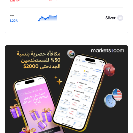
-1.18%
--
Silver
1.22%