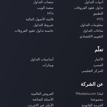
أدوات التداول
منصات التداول
تداول عقود الفروقات
منصة الويب
التطبيق
MT4
MT5
قائمة الأصول المالية
معلومات التداول
شروط التداول
ساعات التداول
حاسبة تداول عقود الفروقات
التقويم الاقتصادي
تعلّم
الأخبار
أساسيات التداول
المسرد
ويبنارات
المركز التعليمي
عن الشركة
لماذا Markets.com؟
العروض العالمية
مجموعتنا
الأسئلة الشائعة
الحزمة القانونية
الأمان عبر الانترنت