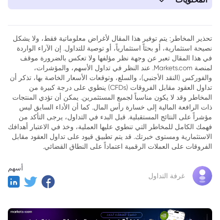
1. حرب التجارة بين البرازيل والولايات المتحدة: ترامب يتدخل لدعم
بولسونارو، ورد فعل لولا
تحذير المخاطر: يتم توفير هذا المقال لأغراض معلوماتية فقط، ولا يشكل
نصيحة استثمارية، أو بحثاً استثمارياً، أو توصية للتداول. إن الآراء الواردة
في هذا المقال تعبر عن وجهة نظر مؤلفها ولا تعكس بالضرورة موقف
لمنصة Markets.com. عند النظر في تداول الأسهم، والمؤشرات،
والفوركس (النقد الأجنبي)، والسلع، وتوقعات الأسعار الخاصة بها، تذكر أن
تداول العقود مقابل الفروقات (CFDs) ينطوي على درجة كبيرة من
المخاطر وقد لا يكون مناسباً لجميع المستثمرين. يمكن أن تؤدي المنتجات
ذات الرافعة المالية إلى خسارة رأس المال. كما أن الأداء السابق ليس
مؤشراً على النتائج المستقبلية. قبل البدء في التداول، يرجى التأكد من
فهمك الكامل للمخاطر التي تنطوي عليها العملية، وخذ في الاعتبار أهدافك
الاستثمارية ومستوى خبرتك. قد يتم تطبيق قيود على تداول العقود مقابل
الفروقات على العملات الرقمية اعتماداً على النطاق القضائي.
أسهم
غرفة التداول