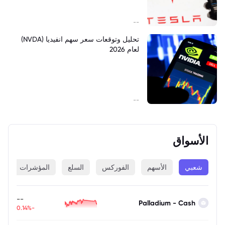
--
تحليل وتوقعات سعر سهم انفيديا (NVDA)
لعام 2026
--
الأسواق
شعبي
الأسهم
الفوركس
السلع
المؤشرات
ا
--
Palladium - Cash
-0.14%