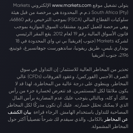
يتولى تشغيل موقع
www.markets.com
الإلكتروني Markets
South Africa (Pty) ذ.م.م. المحدودة هي مرخصة من قبل هيئة
سلوكيات القطاع المالي (FSCA) بموجب الترخيص رقم 46860،
وهي مرخصة للعمل كمزود مشتقات السوق الموازية بموجب
قانون الأسواق المالية رقم 19 لعام 2012. يقع المقر الرئيسي
لشركة Markets (جنوب إفريقيا) بي تي واي المحدودة في 18
بونداري بليس، طريق ريفونيا، ساندهورست جوهانسبرغ، غوتينغ،
2196، جنوب أفريقيا
تحذير من المخاطر العالية للاستثمار: إن التداول في سوق
الصرف الأجنبي (الفوركس)، وعقود الفروقات (CFDs) عالي
المخاطر، وينطوي على درجة عالية من المخاطرة، لهذا قد لا
يكون ملائمًا لكل المستثمرين. قد تتعرض لخسارة جزء من رأس
مالك أو كله، وبالتالي يتوجب عليك عدم المضاربة برأس المال
الذي لا يمكنك تحمّل خسارته. عليك أن تكون مدركًا لكل المخاطر
المصاحبة للتداول باستخدام الهامش. الرجاء قراءة
بيان الكشف
عن المخاطر
بالكامل، والذي سيقدم لك شرحاً تفصيلياً أكثر حول
المخاطر المشمولة.