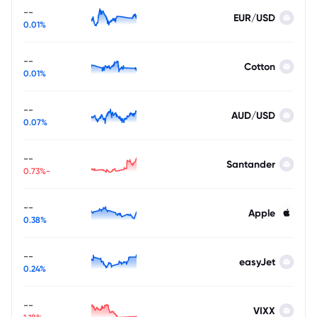
--
EUR/USD
0.01%
--
Cotton
0.01%
--
AUD/USD
0.07%
--
Santander
-0.73%
--
Apple
0.38%
--
easyJet
0.24%
--
VIXX