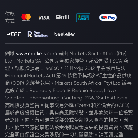
付款
方式
網域
www.markets.com
是由 Markets South Africa (Pty)
Ltd ("Markets SA") 公司完全獨家經營，該公司受 FSCA 監
理，執照證號為： 46860，並且依據 2012 年金融市場法
(Financial Markets Act) 第 19 條授予其場外衍生性商品供應
商 (ODP) 之經營執照。Markets South Africa (Pty) Ltd 辦事
處設立於：Boundary Place 18 Rivonia Road, Illovo
Sandton, Johannesburg, Gauteng, 2196, South Africa。
高風險投資警告。從事交易外匯 (Forex) 和差價合約 (CFD)
屬於高度投機性質，具有高風險特點，並非適於每一位投資
者之用。閣下有可能蒙受部分或全部投入資金的損失，因
此，閣下不應從事無法承受得起資金損失的投機買賣。您應
完全明白保證金交易涉及的一切有關風險。請閱讀完整