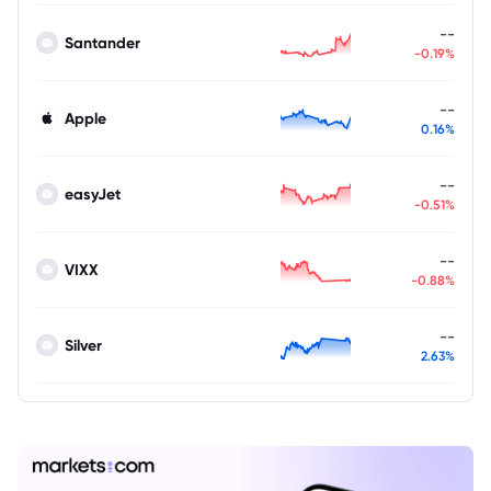
--
Santander
-0.19%
--
Apple
0.16%
--
easyJet
-0.51%
--
VIXX
-0.88%
--
Silver
2.63%