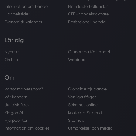
Information om handel
Handelsförhållanden
Handelstider
CFD-handelsräknare
Ekonomisk kalender
Professionell handel
Lär dig
Nyheter
Grunderna för handel
Ordlista
Webinars
Om
Varför markets.com?
Globalt erbjudande
Vår koncern
Vanliga frågor
Juridisk Pack
Säkerhet online
Klagomål
Kontakta Support
Hjälpcenter
Sitemap
Information om cookies
Utmärkelser och media