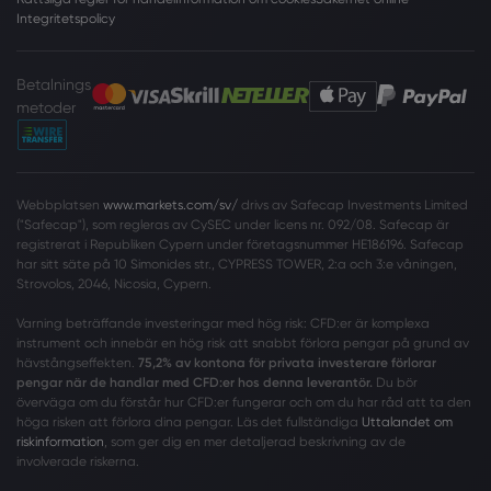
Integritetspolicy
Betalnings
metoder
Webbplatsen
www.markets.com/sv/
drivs av Safecap Investments Limited
("Safecap"), som regleras av CySEC under licens nr. 092/08. Safecap är
registrerat i Republiken Cypern under företagsnummer HE186196. Safecap
har sitt säte på 10 Simonides str., CYPRESS TOWER, 2:a och 3:e våningen,
Strovolos, 2046, Nicosia, Cypern.
Varning beträffande investeringar med hög risk: CFD:er är komplexa
instrument och innebär en hög risk att snabbt förlora pengar på grund av
hävstångseffekten.
75,2% av kontona för privata investerare förlorar
pengar när de handlar med CFD:er hos denna leverantör.
Du bör
överväga om du förstår hur CFD:er fungerar och om du har råd att ta den
höga risken att förlora dina pengar. Läs det fullständiga
Uttalandet om
riskinformation
, som ger dig en mer detaljerad beskrivning av de
involverade riskerna.