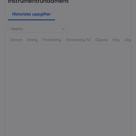
Instrumentfundament
Historiska uppgifter
Weekly
Datum
Stäng
Förändring
Förändring (%)
Öppna
Hög
Låg