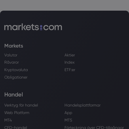
Markets
Valutor
Aktier
Råvaror
Index
Kryptovaluta
ETF:er
Obligationer
Handel
Verktyg för handel
Handelsplattformar
Web Platform
App
MT4
MT5
CFD-handel
Förteckning över CFD-tillgångar