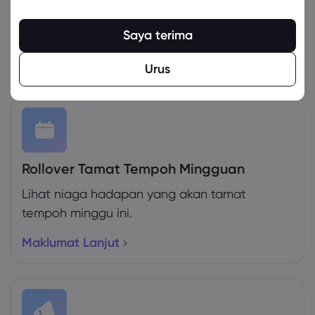
Pedagang boleh menggunakan MetaTrader4
& 5 dengan paltform kami.
Saya terima
Lihat Syarat Berdagang
Urus
Rollover Tamat Tempoh Mingguan
Lihat niaga hadapan yang akan tamat
tempoh minggu ini.
Maklumat Lanjut