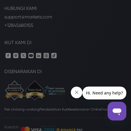
HUBUNGI KAMI
support@markets.com
+12845680155
IKUT KAMI DI
DISENARAIKAN DI
Pek Undang-undang
Pendedahan Kuki
Keselamatan Online
Dasar Privasi
Kaedah