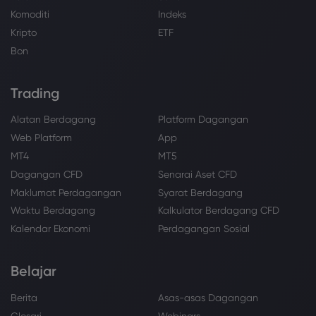
Komoditi
Indeks
Kripto
ETF
Bon
Trading
Alatan Berdagang
Platform Dagangan
Web Platform
App
MT4
MT5
Dagangan CFD
Senarai Aset CFD
Maklumat Perdagangan
Syarat Berdagang
Waktu Berdagang
Kalkulator Berdagang CFD
Kalendar Ekonomi
Perdagangan Sosial
Belajar
Berita
Asas-asas Dagangan
Glosari
Webinars