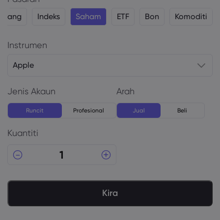
 wang
Indeks
Saham
ETF
Bon
Komoditi
Instrumen
Apple
Jenis Akaun
Arah
Runcit
Profesional
Jual
Beli
Kuantiti
Kira