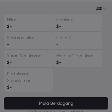
USD
Nilai
Komisen
USD
$
-
$
-
EUR
Sebaran nilai
Leveraj
GBP
-
-
CAD
Yuran Penukaran
Margin Diperlukan
AUD
$
-
$
-
CHF
Pertukaran
ZAR
Semalaman
MXN
$
-
JPY
Mula Berdagang
Prestasi masa lalu bukan petunjuk