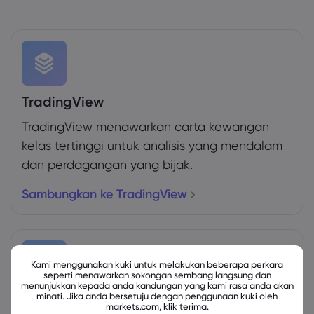
TradingView
TradingView menawarkan carta kewangan
kelas tertinggi untuk analisis yang mendalam
dan perdagangan yang bijak.
Sambungkan ke TradingView
Kami menggunakan kuki untuk melakukan beberapa perkara
seperti menawarkan sokongan sembang langsung dan
menunjukkan kepada anda kandungan yang kami rasa anda akan
minati. Jika anda bersetuju dengan penggunaan kuki oleh
Syarat Berdagang MT4&5
markets.com, klik terima.