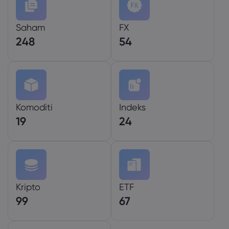
Saham
FX
248
54
Komoditi
Indeks
19
24
Kripto
ETF
99
67