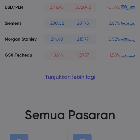
USD/PLN
3.71695
3.72042
-0.34%
Siemens
280.02
281.75
3.07%
Morgan Stanley
214.40
215.77
0.52%
GSX Techedu
1.8644
1.8957
-1.58%
Tunjukkan lebih lagi
Semua Pasaran