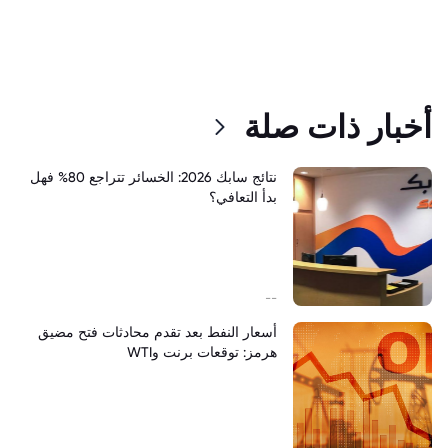
أخبار ذات صلة
نتائج سابك 2026: الخسائر تتراجع 80% فهل
بدأ التعافي؟
--
أسعار النفط بعد تقدم محادثات فتح مضيق
هرمز: توقعات برنت وWTI