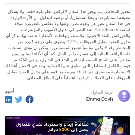
2. مخاطر القروض الشخصية
تحذير المخاطر: يتم توفير هذا المقال لأغراض معلوماتية فقط، ولا يشكل
نصيحة استثمارية، أو بحثاً استثمارياً، أو توصية للتداول. إن الآراء الواردة
3. لماذا قد يكون SoFi استثمارًا جذابًا؟
في هذا المقال تعبر عن وجهة نظر مؤلفها ولا تعكس بالضرورة موقف
4. هل يجب شراء سهم SoFi؟
لمنصة Markets.com. عند النظر في تداول الأسهم، والمؤشرات،
والفوركس (النقد الأجنبي)، والسلع، وتوقعات الأسعار الخاصة بها، تذكر أن
تداول العقود مقابل الفروقات (CFDs) ينطوي على درجة كبيرة من
المخاطر وقد لا يكون مناسباً لجميع المستثمرين. يمكن أن تؤدي المنتجات
ذات الرافعة المالية إلى خسارة رأس المال. كما أن الأداء السابق ليس
مؤشراً على النتائج المستقبلية. قبل البدء في التداول، يرجى التأكد من
فهمك الكامل للمخاطر التي تنطوي عليها العملية، وخذ في الاعتبار أهدافك
الاستثمارية ومستوى خبرتك. قد يتم تطبيق قيود على تداول العقود مقابل
الفروقات على العملات الرقمية اعتماداً على النطاق القضائي.
أسهم
غرفة التداول
Emma Davis