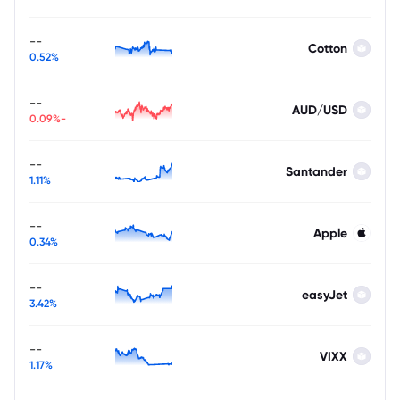
--
Cotton
0.52%
--
AUD/USD
-0.09%
--
Santander
1.11%
--
Apple
0.34%
--
easyJet
3.42%
--
VIXX
1.17%