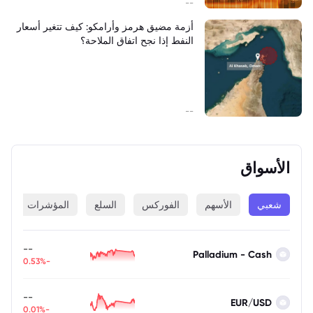
--
أزمة مضيق هرمز وأرامكو: كيف تتغير أسعار
النفط إذا نجح اتفاق الملاحة؟
--
الأسواق
شعبي
الأسهم
الفوركس
السلع
المؤشرات
ا
--
Palladium - Cash
-0.53%
--
EUR/USD
-0.01%