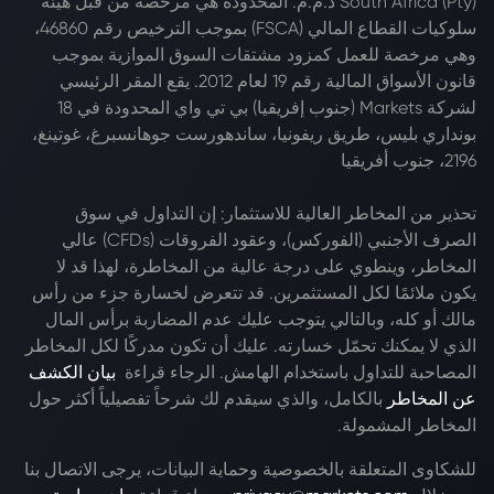
South Africa (Pty) ذ.م.م. المحدودة هي مرخصة من قبل هيئة
سلوكيات القطاع المالي (FSCA) بموجب الترخيص رقم 46860،
وهي مرخصة للعمل كمزود مشتقات السوق الموازية بموجب
قانون الأسواق المالية رقم 19 لعام 2012. يقع المقر الرئيسي
لشركة Markets (جنوب إفريقيا) بي تي واي المحدودة في 18
بونداري بليس، طريق ريفونيا، ساندهورست جوهانسبرغ، غوتينغ،
2196، جنوب أفريقيا
تحذير من المخاطر العالية للاستثمار: إن التداول في سوق
الصرف الأجنبي (الفوركس)، وعقود الفروقات (CFDs) عالي
المخاطر، وينطوي على درجة عالية من المخاطرة، لهذا قد لا
يكون ملائمًا لكل المستثمرين. قد تتعرض لخسارة جزء من رأس
مالك أو كله، وبالتالي يتوجب عليك عدم المضاربة برأس المال
الذي لا يمكنك تحمّل خسارته. عليك أن تكون مدركًا لكل المخاطر
المصاحبة للتداول باستخدام الهامش. الرجاء قراءة
بيان الكشف
عن المخاطر
بالكامل، والذي سيقدم لك شرحاً تفصيلياً أكثر حول
المخاطر المشمولة.
للشكاوى المتعلقة بالخصوصية وحماية البيانات، يرجى الاتصال بنا