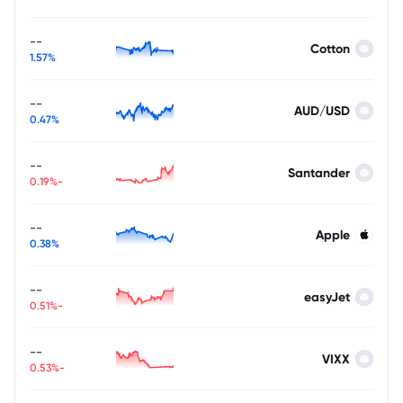
--
Cotton
1.57%
--
AUD/USD
0.47%
--
Santander
-0.19%
--
Apple
0.38%
--
easyJet
-0.51%
--
VIXX
-0.53%