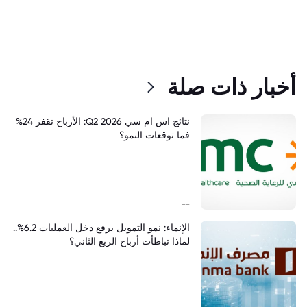
أخبار ذات صلة
نتائج اس ام سي Q2 2026: الأرباح تقفز 24%
فما توقعات النمو؟
--
الإنماء: نمو التمويل يرفع دخل العمليات 6.2%..
لماذا تباطأت أرباح الربع الثاني؟