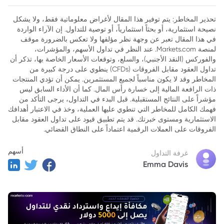
تحذير المخاطر: يتم توفير هذا المقال لأغراض معلوماتية فقط، ولا يشكل
نصيحة استثمارية، أو بحثاً استثمارياً، أو توصية للتداول. إن الآراء الواردة
في هذا المقال تعبر عن وجهة نظر مؤلفها ولا تعكس بالضرورة موقف
لمنصة Markets.com. عند النظر في تداول الأسهم، والمؤشرات،
والفوركس (النقد الأجنبي)، والسلع، وتوقعات الأسعار الخاصة بها، تذكر أن
تداول العقود مقابل الفروقات (CFDs) ينطوي على درجة كبيرة من
المخاطر وقد لا يكون مناسباً لجميع المستثمرين. يمكن أن تؤدي المنتجات
ذات الرافعة المالية إلى خسارة رأس المال. كما أن الأداء السابق ليس
مؤشراً على النتائج المستقبلية. قبل البدء في التداول، يرجى التأكد من
فهمك الكامل للمخاطر التي تنطوي عليها العملية، وخذ في الاعتبار أهدافك
الاستثمارية ومستوى خبرتك. قد يتم تطبيق قيود على تداول العقود مقابل
الفروقات على العملات الرقمية اعتماداً على النطاق القضائي.
أسهم
غرفة التداول
Emma Davis