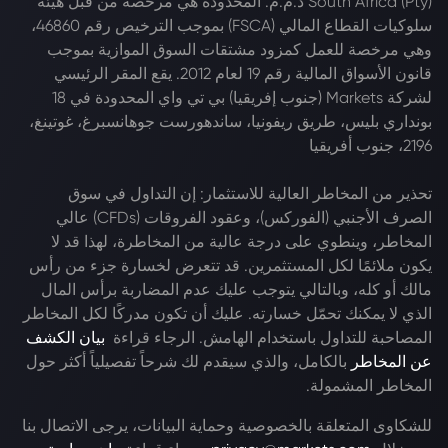
South Africa (Pty) ذ.م.م. المحدودة هي مرخصة من قبل هيئة
سلوكيات القطاع المالي (FSCA) بموجب الترخيص رقم 46860،
وهي مرخصة للعمل كمزود مشتقات السوق الموازية بموجب
قانون الأسواق المالية رقم 19 لعام 2012. يقع المقر الرئيسي
لشركة Markets (جنوب إفريقيا) بي تي واي المحدودة في 18
بونداري بليس، طريق ريفونيا، ساندهورست جوهانسبرغ، غوتينغ،
2196، جنوب أفريقيا
تحذير من المخاطر العالية للاستثمار: إن التداول في سوق
الصرف الأجنبي (الفوركس)، وعقود الفروقات (CFDs) عالي
المخاطر، وينطوي على درجة عالية من المخاطرة، لهذا قد لا
يكون ملائمًا لكل المستثمرين. قد تتعرض لخسارة جزء من رأس
مالك أو كله، وبالتالي يتوجب عليك عدم المضاربة برأس المال
الذي لا يمكنك تحمّل خسارته. عليك أن تكون مدركًا لكل المخاطر
المصاحبة للتداول باستخدام الهامش. الرجاء قراءة
بيان الكشف
عن المخاطر
بالكامل، والذي سيقدم لك شرحاً تفصيلياً أكثر حول
المخاطر المشمولة.
للشكاوى المتعلقة بالخصوصية وحماية البيانات، يرجى الاتصال بنا