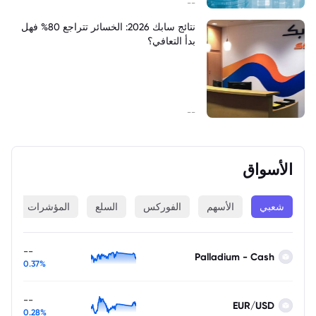
--
نتائج سابك 2026: الخسائر تتراجع 80% فهل
بدأ التعافي؟
--
الأسواق
شعبي
الأسهم
الفوركس
السلع
المؤشرات
ا
--
Palladium - Cash
0.37%
--
EUR/USD
0.28%